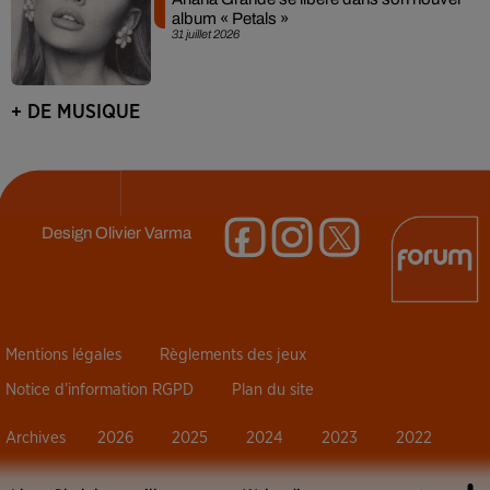
album « Petals »
31 juillet 2026
+ DE MUSIQUE
Design
Olivier Varma
Mentions légales
Règlements des jeux
Notice d’information RGPD
Plan du site
Archives
2026
2025
2024
2023
2022