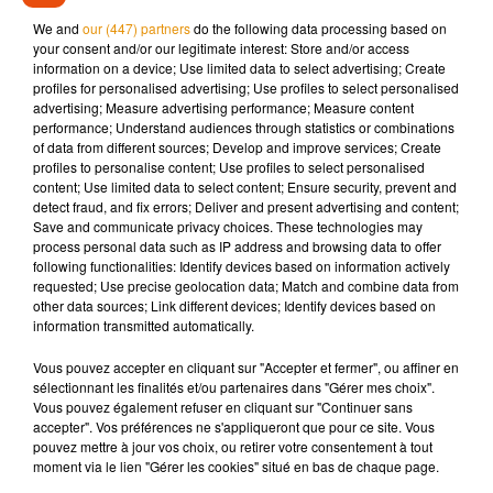
Aux commandes, la chaîne a fait appel à des valeurs sûres,
We and
our (447) partners
do the following data processing based on
le showrunner de l’original TWD Scott M. Gimple et le
your consent and/or our legitimate interest: Store and/or access
scénariste et producteur Matt Negrete.
information on a device; Use limited data to select advertising; Create
profiles for personalised advertising; Use profiles to select personalised
advertising; Measure advertising performance; Measure content
performance; Understand audiences through statistics or combinations
of data from different sources; Develop and improve services; Create
profiles to personalise content; Use profiles to select personalised
Musique
content; Use limited data to select content; Ensure security, prevent and
detect fraud, and fix errors; Deliver and present advertising and content;
Save and communicate privacy choices. These technologies may
process personal data such as IP address and browsing data to offer
Après le film, bientôt une docu-série sur
following functionalities: Identify devices based on information actively
le père de Michael Jackson
requested; Use precise geolocation data; Match and combine data from
5 août 2026
other data sources; Link different devices; Identify devices based on
information transmitted automatically.
Vous pouvez accepter en cliquant sur "Accepter et fermer", ou affiner en
sélectionnant les finalités et/ou partenaires dans "Gérer mes choix".
Tiny Desk invite Charlie Puth pour une
Vous pouvez également refuser en cliquant sur "Continuer sans
live session solaire
accepter". Vos préférences ne s'appliqueront que pour ce site. Vous
4 août 2026
pouvez mettre à jour vos choix, ou retirer votre consentement à tout
moment via le lien "Gérer les cookies" situé en bas de chaque page.