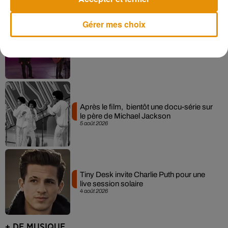
Gérer mes choix
La version réécrite de « Beautiful Day »
interprétée lors des...
6 août 2026
Après le film, bientôt une docu-série sur
le père de Michael Jackson
5 août 2026
Tiny Desk invite Charlie Puth pour une
live session solaire
4 août 2026
+ DE MUSIQUE