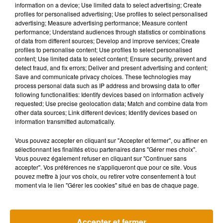
information on a device; Use limited data to select advertising; Create
profiles for personalised advertising; Use profiles to select personalised
advertising; Measure advertising performance; Measure content
Musique
performance; Understand audiences through statistics or combinations
of data from different sources; Develop and improve services; Create
profiles to personalise content; Use profiles to select personalised
content; Use limited data to select content; Ensure security, prevent and
Madonna sort enfin le remix de « Love
detect fraud, and fix errors; Deliver and present advertising and content;
Sensation » avec Kylie Minogue
Save and communicate privacy choices. These technologies may
7 août 2026
process personal data such as IP address and browsing data to offer
following functionalities: Identify devices based on information actively
requested; Use precise geolocation data; Match and combine data from
other data sources; Link different devices; Identify devices based on
information transmitted automatically.
Angèle et Amélie Lens dévoilent leur
collaboration tant attendue
Vous pouvez accepter en cliquant sur "Accepter et fermer", ou affiner en
7 août 2026
sélectionnant les finalités et/ou partenaires dans "Gérer mes choix".
Vous pouvez également refuser en cliquant sur "Continuer sans
accepter". Vos préférences ne s'appliqueront que pour ce site. Vous
pouvez mettre à jour vos choix, ou retirer votre consentement à tout
moment via le lien "Gérer les cookies" situé en bas de chaque page.
Pomme emprunte le décor de l’émission
« Loups Garous » pour son...
6 août 2026
Accepter et fermer