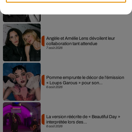
Sensation » avec Kylie Minogue
7 août 2026
Angèle et Amélie Lens dévoilent leur
collaboration tant attendue
7 août 2026
Pomme emprunte le décor de l’émission
« Loups Garous » pour son...
6 août 2026
La version réécrite de « Beautiful Day »
interprétée lors des...
6 août 2026