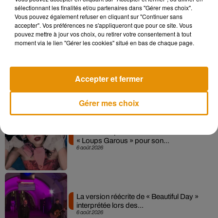
Madonna sort enfin le remix de « Love
sélectionnant les finalités et/ou partenaires dans "Gérer mes choix".
Sensation » avec Kylie Minogue
Vous pouvez également refuser en cliquant sur "Continuer sans
7 août 2026
accepter". Vos préférences ne s'appliqueront que pour ce site. Vous
pouvez mettre à jour vos choix, ou retirer votre consentement à tout
moment via le lien "Gérer les cookies" situé en bas de chaque page.
Angèle et Amélie Lens dévoilent leur
collaboration tant attendue
Accepter et fermer
7 août 2026
Gérer mes choix
Pomme emprunte le décor de l’émission
« Loups Garous » pour son...
6 août 2026
La version réécrite de « Beautiful Day »
interprétée lors des...
6 août 2026