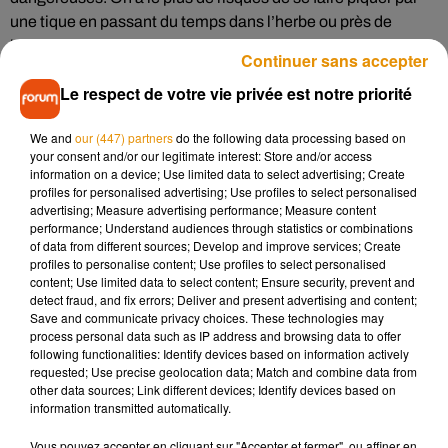
une tique en passant du temps dans l’herbe ou près de
buissons.
Continuer sans accepter
Le frelon asiatique
Le respect de votre vie privée est notre priorité
Un animal agressif qui fait des piqûres très douloureuses et
qui a colonisé le pays petit à petit depuis une dizaine
We and
our (447) partners
do the following data processing based on
d’années : le frelon asiatique !
your consent and/or our legitimate interest: Store and/or access
information on a device; Use limited data to select advertising; Create
La physalie
profiles for personalised advertising; Use profiles to select personalised
advertising; Measure advertising performance; Measure content
On ne la rencontre pas souvent mais elle arrive de plus en
performance; Understand audiences through statistics or combinations
plus sur nos côtes. Sa piqûre provoque une douleur très
of data from different sources; Develop and improve services; Create
violente et même la mort : c’est la physalie. Attention, elle
profiles to personalise content; Use profiles to select personalised
content; Use limited data to select content; Ensure security, prevent and
reste dangereuse quand elle est échouée sur la sable !
detect fraud, and fix errors; Deliver and present advertising and content;
Save and communicate privacy choices. These technologies may
process personal data such as IP address and browsing data to offer
following functionalities: Identify devices based on information actively
requested; Use precise geolocation data; Match and combine data from
Musique
other data sources; Link different devices; Identify devices based on
information transmitted automatically.
Vous pouvez accepter en cliquant sur "Accepter et fermer", ou affiner en