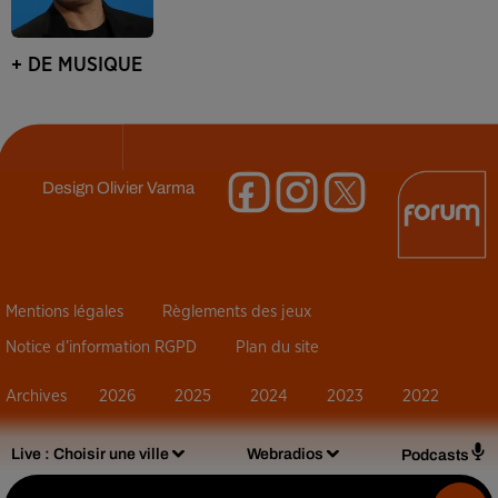
+ DE MUSIQUE
Design
Olivier Varma
Mentions légales
Règlements des jeux
Notice d’information RGPD
Plan du site
Archives
2026
2025
2024
2023
2022
Live :
Choisir une ville
Webradios
Podcasts