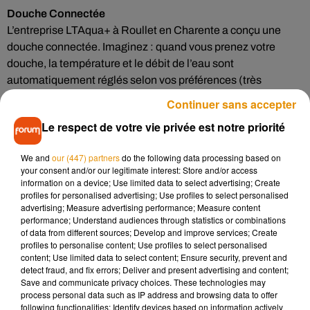
Douche Connectée
L’entreprise LTAqua+ à Roullet en Charente a conçu une
douche connectée. Imaginez : quand vous prenez votre
douche, la température et le débit de l’eau sont
automatiquement réglés selon vos préférences (très
pratique pour éviter que les enfants se brûlent). Elle peut
Continuer sans accepter
aussi diffuser des huiles essentielles, il y a une enceinte
Le respect de votre vie privée est notre priorité
Bluetooth intégrée pour pouvoir relier votre smartphone et
profiter de votre musique (ou de votre radio préférée)
We and
our (447) partners
do the following data processing based on
pendant la douche !
your consent and/or our legitimate interest: Store and/or access
information on a device; Use limited data to select advertising; Create
Buddy le robot
profiles for personalised advertising; Use profiles to select personalised
C’est un peu le copain de la famille, il peut faire beaucoup de
advertising; Measure advertising performance; Measure content
performance; Understand audiences through statistics or combinations
choses : tenir une conversation, reconnaître les visages pour
of data from different sources; Develop and improve services; Create
savoir avec qui il communique, lire une histoire aux enfants,
profiles to personalise content; Use profiles to select personalised
venir vous rappeler vos rendez-vous, surveiller la maison
content; Use limited data to select content; Ensure security, prevent and
detect fraud, and fix errors; Deliver and present advertising and content;
quand vous n’êtes pas là… On peut aussi l’utiliser comme kit
Save and communicate privacy choices. These technologies may
main libres pour le smartphone. Il s’appelle Buddy, et il a
process personal data such as IP address and browsing data to offer
tellement de succès qu’il est actuellement en rupture de
following functionalities: Identify devices based on information actively