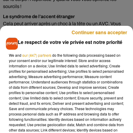
sourcils !
Le syndrome de l’accent étranger
Cela peut arriver après un choc à la tête ou un AVC. Vous
vous réveillez, et vous parlez avec un accent qui n’est pas le
Continuer sans accepter
vôtre ! Le cas le plus célèbre est celui d’une Norvégienne qui
Le respect de votre vie privée est notre priorité
avait reçu un éclat d’obus dans la tête pendant la seconde
guerre mondiale. Elle s’est mise à parler avec un accent
We and
our (447) partners
do the following data processing based on
allemand, et a été prise pour une espionne !
your consent and/or our legitimate interest: Store and/or access
information on a device; Use limited data to select advertising; Create
Le Pica
profiles for personalised advertising; Use profiles to select personalised
advertising; Measure advertising performance; Measure content
Vous connaissez ce moment où vous avez une grosse
performance; Understand audiences through statistics or combinations
fringale et envie de dévorer tout ce qui vous tombe sous la
of data from different sources; Develop and improve services; Create
main ? Le Pica, c’est ça, mais en pire : vous mangez
profiles to personalise content; Use profiles to select personalised
content; Use limited data to select content; Ensure security, prevent and
littéralement tout ce que vous trouvez, même si ce n’est pas
detect fraud, and fix errors; Deliver and present advertising and content;
comestible. Il y a quelques années, une jeune Anglaise a
Save and communicate privacy choices. These technologies may
dévoré jusqu’à 4000 éponges et 100 barres de savon !
process personal data such as IP address and browsing data to offer
following functionalities: Identify devices based on information actively
requested; Use precise geolocation data; Match and combine data from
other data sources; Link different devices; Identify devices based on