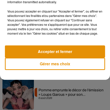
information transmitted automatically.
Musique
Vous pouvez accepter en cliquant sur "Accepter et fermer", ou affiner en
sélectionnant les finalités et/ou partenaires dans "Gérer mes choix".
Vous pouvez également refuser en cliquant sur "Continuer sans
accepter". Vos préférences ne s'appliqueront que pour ce site. Vous
Madonna sort enfin le remix de « Love
pouvez mettre à jour vos choix, ou retirer votre consentement à tout
Sensation » avec Kylie Minogue
7 août 2026
moment via le lien "Gérer les cookies" situé en bas de chaque page.
Accepter et fermer
Angèle et Amélie Lens dévoilent leur
collaboration tant attendue
Gérer mes choix
7 août 2026
Pomme emprunte le décor de l’émission
« Loups Garous » pour son...
6 août 2026