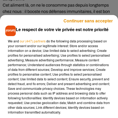
Cet aliment là, on ne le consomme pas depuis longtemps
chez nous : il booste nos défenses immunitaires, il est bon
contre l’hypertension, pour les muscles et pour notre état de
Continuer sans accepter
forme général. Ce sont les algues et la meilleure d’entre
Le respect de votre vie privée est notre priorité
elles, la spiruline, qu’on trouve facilement sous forme de
comprimés en pharmacie.
We and
our (447) partners
do the following data processing based on
your consent and/or our legitimate interest: Store and/or access
L’ail
information on a device; Use limited data to select advertising; Create
Nous sommes nombreux à l’utiliser régulièrement dans la
profiles for personalised advertising; Use profiles to select personalised
cuisine, il permet de réduire de 30% le risque de cancer, il est
advertising; Measure advertising performance; Measure content
performance; Understand audiences through statistics or combinations
excellent contre les maladies cardio-vasculaires. C’est un
of data from different sources; Develop and improve services; Create
des aliments qui possède le plus de bienfaits (circulation,
profiles to personalise content; Use profiles to select personalised
cicatrisation, cholestérol…). Il est recommandé de le
content; Use limited data to select content; Ensure security, prevent and
detect fraud, and fix errors; Deliver and present advertising and content;
consommer cru, c’est là qu’il est le plus efficace.
Save and communicate privacy choices. These technologies may
process personal data such as IP address and browsing data to offer
following functionalities: Identify devices based on information actively
requested; Use precise geolocation data; Match and combine data from
other data sources; Link different devices; Identify devices based on
Musique
information transmitted automatically.