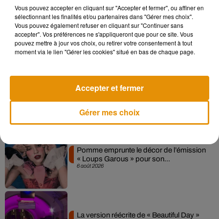
Vous pouvez accepter en cliquant sur "Accepter et fermer", ou affiner en
sélectionnant les finalités et/ou partenaires dans "Gérer mes choix".
Madonna sort enfin le remix de « Love
Vous pouvez également refuser en cliquant sur "Continuer sans
Sensation » avec Kylie Minogue
accepter". Vos préférences ne s'appliqueront que pour ce site. Vous
7 août 2026
pouvez mettre à jour vos choix, ou retirer votre consentement à tout
moment via le lien "Gérer les cookies" situé en bas de chaque page.
Angèle et Amélie Lens dévoilent leur
Accepter et fermer
collaboration tant attendue
7 août 2026
Gérer mes choix
Pomme emprunte le décor de l’émission
« Loups Garous » pour son...
6 août 2026
La version réécrite de « Beautiful Day »