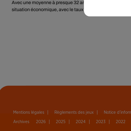
Avec une moyenne à presque 32 ans (31,7 ans), la Macédoin
situation économique, avec le taux de chômage le plus él
Mentions légales
Règlements des jeux
Notice d’info
Archives
2026
2025
2024
2023
2022