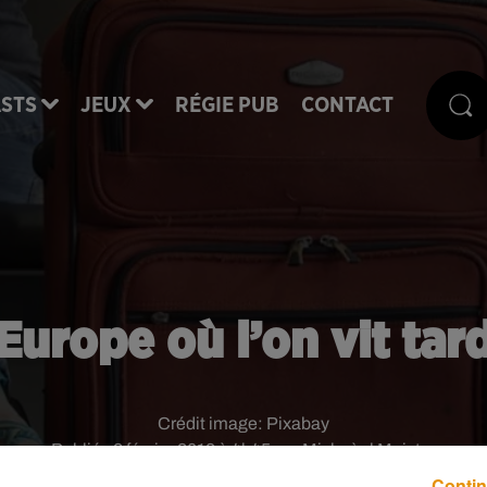
STS
JEUX
RÉGIE PUB
CONTACT
Europe où l’on vit tar
Crédit image:
Pixabay
Publié : 2 février 2018 à 4h45 par Michaà«l Maistre
Contin