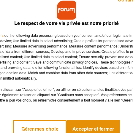
Le respect de votre vie privée est notre priorité
ers
do the following data processing based on your consent and/or our legitimate int
device; Use limited data to select advertising; Create profiles for personalised adver
vertising; Measure advertising performance; Measure content performance; Unders
 ?
ns of data from different sources; Develop and improve services; Create profiles to 
alised content; Use limited data to select content; Ensure security, prevent and detect
ertising and content; Save and communicate privacy choices. These technologies
jeunes français vivent de plus en plus tard chez leurs parents,
and browsing data to offer following functionalities: Identify devices based on infor
eolocation data; Match and combine data from other data sources; Link different de
mmes pas le pays d’Europe où l’on part le plus tard, loin de là :
nsmitted automatically.
cliquant sur "Accepter et fermer", ou affiner en sélectionnant les finalités et/ou pa
 également refuser en cliquant sur "Continuer sans accepter". Vos préférences ne 
tre à jour vos choix, ou retirer votre consentement à tout moment via le lien "Gérer 
ent plus par tradition qu’autre chose : c’est l’île de Malte.
a deuxième place, avec 31,4 ans.
Gérer mes choix
Accepter et fermer