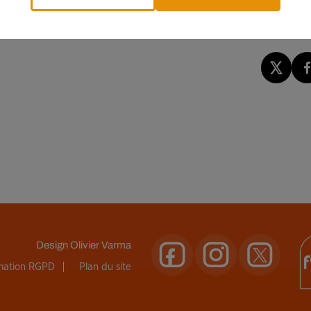
e est sur la première marche. Là, c’est clairement lié à la
evé d’Europe.
Design
Olivier Varma
rmation RGPD
Plan du site