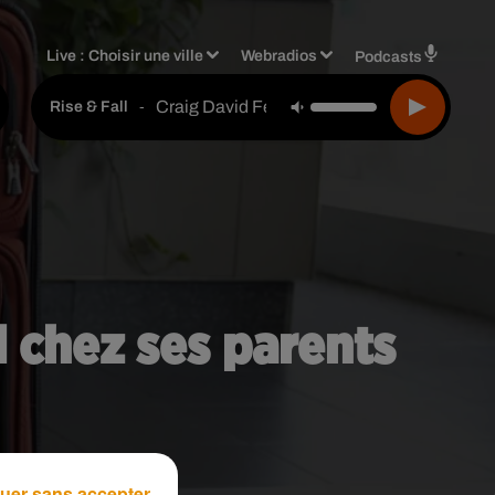
Live :
Choisir une ville
Webradios
Podcasts
Craig David Feat. Sting
-
Rise & Fall
d chez ses parents
uer sans accepter