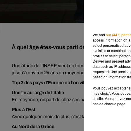
We and
our (447) partn
access information on a 
select personalised ad
À quel âge êtes-vous parti de chez vos parents
statistics or combinatio
profiles to select person
Deliver and present adv
Une étude de l’INSEE vient de tomber : elle révèle que les 
data such as IP address 
requested; Use precise g
jusqu’à environ 24 ans en moyenne. Pour autant, nous ne so
based on information tra
Top 3 des pays d’Europe où l’on vit tard chez ses parents
Vous pouvez accepter en 
Une île au large de l’Italie
mes choix". Vous pouvez
ce site. Vous pouvez met
En moyenne, on part de chez ses parents à 31 ans, apparemm
bas de chaque page.
Plus à l’Est
Avec quelques mois de plus, c’est la Croatie qui arrive à l
Au Nord de la Grèce