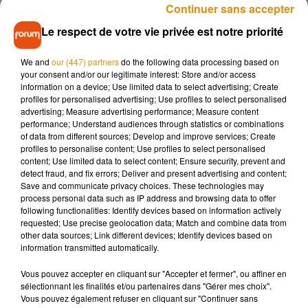
"Arrosage"
Continuer sans accepter
Cela désigne ces messages publicitaires indésirables qui
Le respect de votre vie privée est notre priorité
font déborder nos boîtes mail. En langage courant, ce sont
les “spams”.
We and
our (447) partners
do the following data processing based on
your consent and/or our legitimate interest: Store and/or access
"Frimousses"
information on a device; Use limited data to select advertising; Create
Nous pourrions l’utiliser tous les jours. Quand on envoie des
profiles for personalised advertising; Use profiles to select personalised
advertising; Measure advertising performance; Measure content
messages, pour exprimer notre humeur ou nos intentions, on
performance; Understand audiences through statistics or combinations
ajoute régulièrement des “frimousses”. Oui, des "Smileys".
of data from different sources; Develop and improve services; Create
profiles to personalise content; Use profiles to select personalised
content; Use limited data to select content; Ensure security, prevent and
detect fraud, and fix errors; Deliver and present advertising and content;
Save and communicate privacy choices. These technologies may
Musique
process personal data such as IP address and browsing data to offer
following functionalities: Identify devices based on information actively
requested; Use precise geolocation data; Match and combine data from
other data sources; Link different devices; Identify devices based on
Madonna sort enfin le remix de « Love
information transmitted automatically.
Sensation » avec Kylie Minogue
7 août 2026
Vous pouvez accepter en cliquant sur "Accepter et fermer", ou affiner en
sélectionnant les finalités et/ou partenaires dans "Gérer mes choix".
Vous pouvez également refuser en cliquant sur "Continuer sans