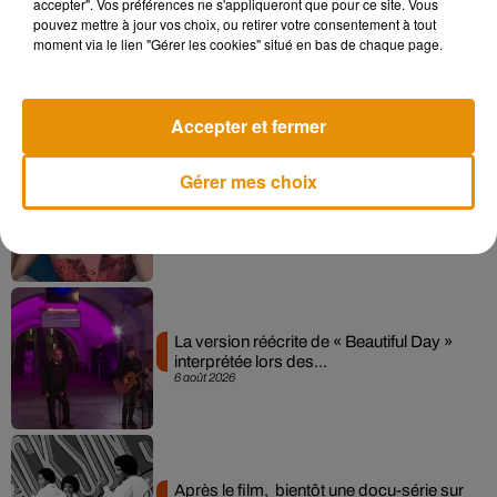
accepter". Vos préférences ne s'appliqueront que pour ce site. Vous
pouvez mettre à jour vos choix, ou retirer votre consentement à tout
moment via le lien "Gérer les cookies" situé en bas de chaque page.
Angèle et Amélie Lens dévoilent leur
collaboration tant attendue
7 août 2026
Accepter et fermer
Gérer mes choix
Pomme emprunte le décor de l’émission
« Loups Garous » pour son...
6 août 2026
La version réécrite de « Beautiful Day »
interprétée lors des...
6 août 2026
Après le film, bientôt une docu-série sur