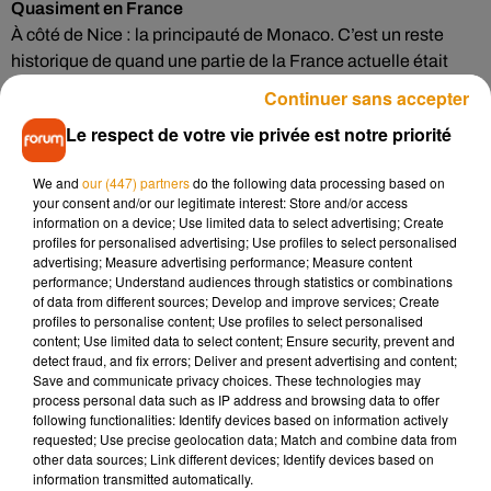
Quasiment en France
À côté de Nice : la principauté de Monaco. C’est un reste
historique de quand une partie de la France actuelle était
italienne. Elle fait 2 km² de surface pour plus de 38 000
Continuer sans accepter
habitants : c’est le pays le plus densément peuplé au monde
Le respect de votre vie privée est notre priorité
!
Dirigé par le Pape
We and
our (447) partners
do the following data processing based on
your consent and/or our legitimate interest: Store and/or access
C’est le Vatican, seulement 0,4 km², environ 900 habitants,
information on a device; Use limited data to select advertising; Create
dont beaucoup de personnel religieux. En tout cas, si vous
profiles for personalised advertising; Use profiles to select personalised
tombez sur un euro fabriqué au Vatican, surtout gardez-le, ils
advertising; Measure advertising performance; Measure content
performance; Understand audiences through statistics or combinations
sont extrêmement rares et valent une petite fortune !
of data from different sources; Develop and improve services; Create
Avez-vous déjà imaginé qu’une région française devienne
profiles to personalise content; Use profiles to select personalised
content; Use limited data to select content; Ensure security, prevent and
indépendante ? Si ça devait arriver, pour vous laquelle
detect fraud, and fix errors; Deliver and present advertising and content;
serait-ce ?
Save and communicate privacy choices. These technologies may
process personal data such as IP address and browsing data to offer
following functionalities: Identify devices based on information actively
requested; Use precise geolocation data; Match and combine data from
other data sources; Link different devices; Identify devices based on
Musique
information transmitted automatically.