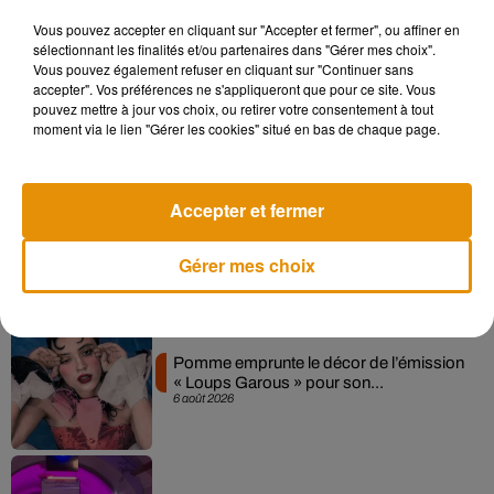
Vous pouvez accepter en cliquant sur "Accepter et fermer", ou affiner en
sélectionnant les finalités et/ou partenaires dans "Gérer mes choix".
Vous pouvez également refuser en cliquant sur "Continuer sans
Madonna sort enfin le remix de « Love
accepter". Vos préférences ne s'appliqueront que pour ce site. Vous
Sensation » avec Kylie Minogue
7 août 2026
pouvez mettre à jour vos choix, ou retirer votre consentement à tout
moment via le lien "Gérer les cookies" situé en bas de chaque page.
Accepter et fermer
Angèle et Amélie Lens dévoilent leur
collaboration tant attendue
7 août 2026
Gérer mes choix
Pomme emprunte le décor de l’émission
« Loups Garous » pour son...
6 août 2026