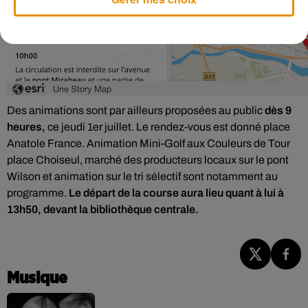
Des animations sont par ailleurs proposées au public
dès 9
heures,
ce jeudi 1er juillet. Le rendez-vous est donné place
Anatole France. Animation Mini-Golf aux Couleurs de Tour
place Choiseul, marché des producteurs locaux sur le pont
Wilson et animation sur le tri sélectif sont notamment au
programme.
Le départ de la course aura lieu quant à lui à
13h50, devant la bibliothèque centrale.
Musique