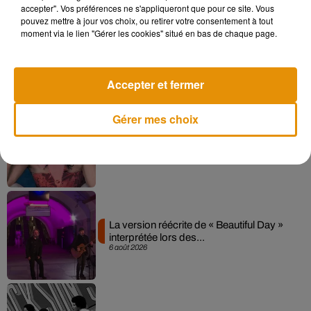
accepter". Vos préférences ne s'appliqueront que pour ce site. Vous
pouvez mettre à jour vos choix, ou retirer votre consentement à tout
moment via le lien "Gérer les cookies" situé en bas de chaque page.
Angèle et Amélie Lens dévoilent leur
collaboration tant attendue
7 août 2026
Accepter et fermer
Gérer mes choix
Pomme emprunte le décor de l’émission
« Loups Garous » pour son...
6 août 2026
La version réécrite de « Beautiful Day »
interprétée lors des...
6 août 2026