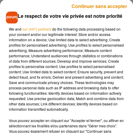
défense.
Continuer sans accepter
Belle saisie pour l'EDSR de
#Gendarmerie_037
, plus de
Le respect de votre vie privée est notre priorité
100 kg d'herbe de cannabis au péage de Monnaie sur l'A10
vendredi matin à bord de ce véhicule en provenance de
We and
our (447) partners
do the following data processing based on
your consent and/or our legitimate interest: Store and/or access
Madrid, le conducteur est incarcéré dans l attente du
information on a device; Use limited data to select advertising; Create
jugement début décembre.
pic.twitter.com/or1k4Hd8sv
profiles for personalised advertising; Use profiles to select personalised
advertising; Measure advertising performance; Measure content
— Gendarmerie d'Indre-et-Loire (@Gendarmerie_037)
performance; Understand audiences through statistics or combinations
November 12, 2019
of data from different sources; Develop and improve services; Create
profiles to personalise content; Use profiles to select personalised
content; Use limited data to select content; Ensure security, prevent and
detect fraud, and fix errors; Deliver and present advertising and content;
Save and communicate privacy choices. These technologies may
process personal data such as IP address and browsing data to offer
Musique
following functionalities: Identify devices based on information actively
requested; Use precise geolocation data; Match and combine data from
other data sources; Link different devices; Identify devices based on
information transmitted automatically.
Madonna sort enfin le remix de « Love
Sensation » avec Kylie Minogue
Vous pouvez accepter en cliquant sur "Accepter et fermer", ou affiner en
7 août 2026
sélectionnant les finalités et/ou partenaires dans "Gérer mes choix".
Vous pouvez également refuser en cliquant sur "Continuer sans