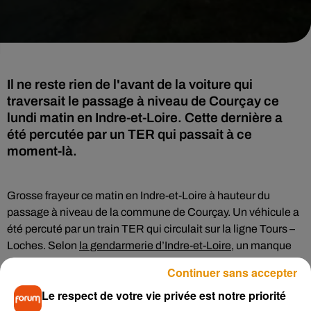
Il ne reste rien de l'avant de la voiture qui
traversait le passage à niveau de Courçay ce
lundi matin en Indre-et-Loire. Cette dernière a
été percutée par un TER qui passait à ce
moment-là.
Grosse frayeur ce matin en Indre-et-Loire à hauteur du
passage à niveau de la commune de Courçay. Un véhicule a
été percuté par un train TER qui circulait sur la ligne Tours –
Loches. Selon
la gendarmerie d’Indre-et-Loire
, un manque
de visibilité lié au brouillard serait à l’origine de l’accident. Il
Continuer sans accepter
faut dire qu’aucune barrière de sécurité n’est installée à cet
Le respect de votre vie privée est notre priorité
endroit, simplement un panneau « Stop ». La conductrice du