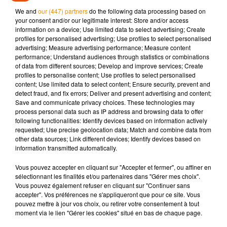
véhicule a été légèrement blessée et transportée à l’hôpital
We and
our (447) partners
do the following data processing based on
de Tours. Les passagers du TER s’en sont sortis indemnes et
your consent and/or our legitimate interest: Store and/or access
ont été évacués par bus.
information on a device; Use limited data to select advertising; Create
profiles for personalised advertising; Use profiles to select personalised
advertising; Measure advertising performance; Measure content
performance; Understand audiences through statistics or combinations
of data from different sources; Develop and improve services; Create
Musique
profiles to personalise content; Use profiles to select personalised
content; Use limited data to select content; Ensure security, prevent and
detect fraud, and fix errors; Deliver and present advertising and content;
Save and communicate privacy choices. These technologies may
process personal data such as IP address and browsing data to offer
Madonna sort enfin le remix de « Love
following functionalities: Identify devices based on information actively
Sensation » avec Kylie Minogue
7 août 2026
requested; Use precise geolocation data; Match and combine data from
other data sources; Link different devices; Identify devices based on
information transmitted automatically.
Vous pouvez accepter en cliquant sur "Accepter et fermer", ou affiner en
sélectionnant les finalités et/ou partenaires dans "Gérer mes choix".
Angèle et Amélie Lens dévoilent leur
Vous pouvez également refuser en cliquant sur "Continuer sans
collaboration tant attendue
accepter". Vos préférences ne s'appliqueront que pour ce site. Vous
7 août 2026
pouvez mettre à jour vos choix, ou retirer votre consentement à tout
moment via le lien "Gérer les cookies" situé en bas de chaque page.