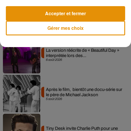
Pomme emprunte le décor de l’émission
Accepter et fermer
« Loups Garous » pour son...
6 août 2026
Gérer mes choix
La version réécrite de « Beautiful Day »
interprétée lors des...
6 août 2026
Après le film, bientôt une docu-série sur
le père de Michael Jackson
5 août 2026
Tiny Desk invite Charlie Puth pour une