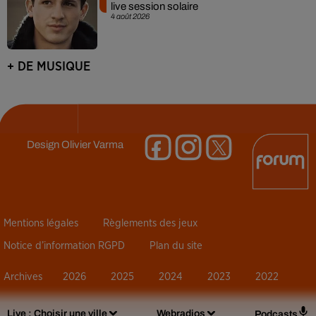
live session solaire
4 août 2026
+ DE MUSIQUE
Design
Olivier Varma
Mentions légales
Règlements des jeux
Notice d’information RGPD
Plan du site
Archives
2026
2025
2024
2023
2022
Live :
Choisir une ville
Webradios
Podcasts