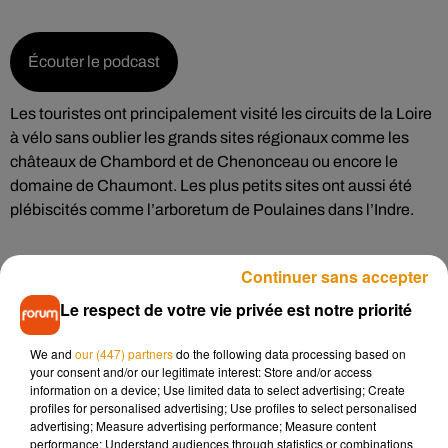
Écouter le podcast
Les touristes ont principalement visité les circuits de la Loire
à vélo sans oublier les grands sites régionaux comme les
châteaux de Chambord et de Chenonceau ou encore le
domaine de Chaumont. Les plus petits sites ont aussi été
plébiscités comme l’arboretum de Poulaines dans l’Indre.
Continuer sans accepter
Des touristes différents
Le respect de votre vie privée est notre priorité
Suite à la crise du coronavirus,
les touristes internationaux
We and
our (447) partners
do the following data processing based on
your consent and/or our legitimate interest: Store and/or access
ont été peu nombreux
. En revanche, un renforcement du
information on a device; Use limited data to select advertising; Create
tourisme national et du tourisme de proximité a été observé :
profiles for personalised advertising; Use profiles to select personalised
advertising; Measure advertising performance; Measure content
performance; Understand audiences through statistics or combinations