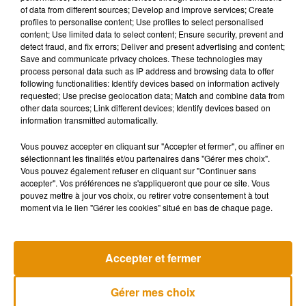
of data from different sources; Develop and improve services; Create
profiles to personalise content; Use profiles to select personalised
Écouter le podcast
content; Use limited data to select content; Ensure security, prevent and
detect fraud, and fix errors; Deliver and present advertising and content;
Save and communicate privacy choices. These technologies may
process personal data such as IP address and browsing data to offer
following functionalities: Identify devices based on information actively
Malgré le renforcement des mesures sanitaires à l’échelle
requested; Use precise geolocation data; Match and combine data from
nationale, avec le port du masque obligatoire dans les lieux
other data sources; Link different devices; Identify devices based on
clos, et parfois en extérieur, François Bonneau reste confiant
information transmitted automatically.
quant à l’avenir du tourisme dans la région. Les visites de cet
Vous pouvez accepter en cliquant sur "Accepter et fermer", ou affiner en
été se sont faites dans le respect des gestes barrières dans
sélectionnant les finalités et/ou partenaires dans "Gérer mes choix".
de bonnes conditions. Les contraintes peuvent donc
Vous pouvez également refuser en cliquant sur "Continuer sans
continuer à être conciliées avec le plaisir
accepter". Vos préférences ne s'appliqueront que pour ce site. Vous
pouvez mettre à jour vos choix, ou retirer votre consentement à tout
moment via le lien "Gérer les cookies" situé en bas de chaque page.
Musique
Accepter et fermer
Gérer mes choix
Après le film, bientôt une docu-série sur