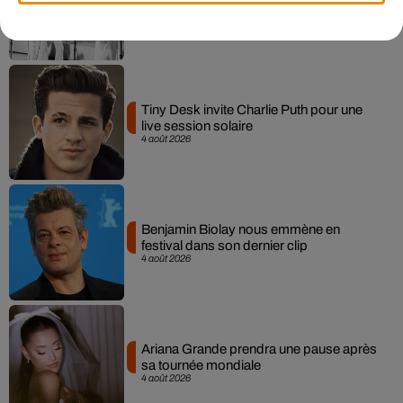
le père de Michael Jackson
5 août 2026
Tiny Desk invite Charlie Puth pour une
live session solaire
4 août 2026
Benjamin Biolay nous emmène en
festival dans son dernier clip
4 août 2026
Ariana Grande prendra une pause après
sa tournée mondiale
4 août 2026