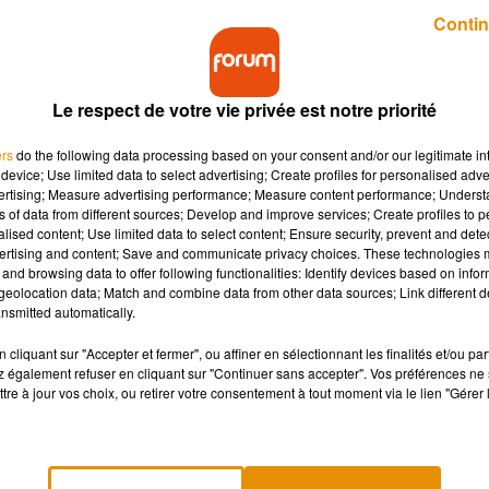
Publié : 4 novembre 2020 à 10h32 par Guillaume Pivert
Contin
Le respect de votre vie privée est notre priorité
ers
do the following data processing based on your consent and/or our legitimate int
device; Use limited data to select advertising; Create profiles for personalised adver
vertising; Measure advertising performance; Measure content performance; Unders
ns of data from different sources; Develop and improve services; Create profiles to 
n s'inquiètent auprès du premier ministre des
alised content; Use limited data to select content; Ensure security, prevent and detect
commerces.
ertising and content; Save and communicate privacy choices. These technologies
and browsing data to offer following functionalities: Identify devices based on infor
eolocation data; Match and combine data from other data sources; Link different de
nsmitted automatically.
rtains maires prennent des arrêtés pour rouvrir les commer
e président de
Tours Métropole
et les 21 maires de l’agglomérat
cliquant sur "Accepter et fermer", ou affiner en sélectionnant les finalités et/ou pa
 également refuser en cliquant sur "Continuer sans accepter". Vos préférences ne 
rnant justement la fermeture des commerces dits non essentie
tre à jour vos choix, ou retirer votre consentement à tout moment via le lien "Gérer 
tions d’indignation et d’incompréhension chez nos concitoyens »
munautaire porté à un million d’euros pour aider les commerçan