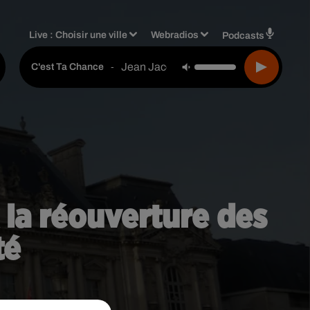
Live :
Choisir une ville
Webradios
Podcasts
Jean Jacques Goldman
-
C'est Ta Chance
la réouverture des
té