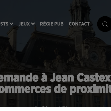
STS
JEUX
RÉGIE PUB
CONTACT
emande à Jean Castex 
ommerces de proximi
Crédit image:
Wikipedia