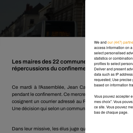
We and
our (447) partn
access information on a 
select personalised ad
statistics or combinatio
Les maires des 22 communes de l'agglomératio
profiles to select person
répercussions du confinement sur les petits 
Deliver and present adv
data such as IP address 
requested; Use precise g
based on information tra
Ce mardi à l'Assemblée, Jean Castex a déploré que ce
pendant le confinement. Ce mercredi, Wilfried Schwartz, l
Vous pouvez accepter en 
mes choix". Vous pouvez
cosignent un courrier adressé au Premier ministre conce
ce site. Vous pouvez met
Une décision qui selon un communiqué suscite
« les réac
bas de chaque page.
Dans leur missive, les élus juge que le fonds d’aide com