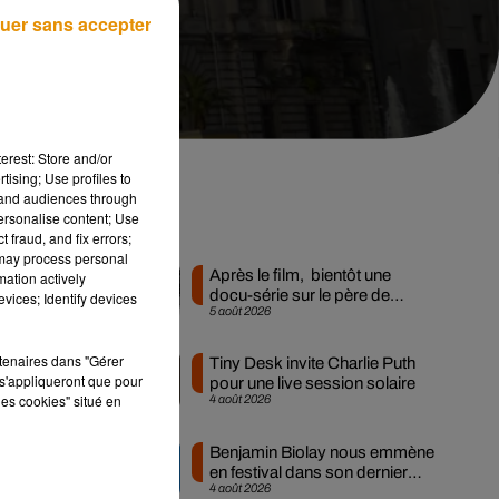
uer sans accepter
erest: Store and/or
tising; Use profiles to
tand audiences through
personalise content; Use
Musique
 fraud, and fix errors;
 may process personal
Après le film, bientôt une
mation actively
docu-série sur le père de
vices; Identify devices
5 août 2026
Michael Jackson
ces
ion
rtenaires dans "Gérer
Tiny Desk invite Charlie Puth
s'appliqueront que pour
ls.
pour une live session solaire
les cookies" situé en
4 août 2026
.
Benjamin Biolay nous emmène
en festival dans son dernier
ts,
4 août 2026
clip