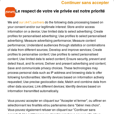
Continuer sans accepter
puisque des manifestations sont à prévoir samedi en centre
Le respect de votre vie privée est notre priorité
ville de Tours.
650 dons sont attendus pour cette édition 2019 et n’oubliez
We and
our (447) partners
do the following data processing based on
pas, que chaque don compte, puisque 600 dons sont
your consent and/or our legitimate interest: Store and/or access
information on a device; Use limited data to select advertising; Create
nécessaires chaque semaine en Indre-et-Loire. En parallèle,
profiles for personalised advertising; Use profiles to select personalised
vous pouvez donner votre sang tout au long de l’année sur le
advertising; Measure advertising performance; Measure content
site
EFS
Tours Bretonneau, du lundi au samedi sur RDV au
performance; Understand audiences through statistics or combinations
of data from different sources; Develop and improve services; Create
0800 109 900.
profiles to personalise content; Use profiles to select personalised
content; Use limited data to select content; Ensure security, prevent and
detect fraud, and fix errors; Deliver and present advertising and content;
Save and communicate privacy choices. These technologies may
process personal data such as IP address and browsing data to offer
following functionalities: Identify devices based on information actively
requested; Use precise geolocation data; Match and combine data from
other data sources; Link different devices; Identify devices based on
information transmitted automatically.
Vous pouvez accepter en cliquant sur "Accepter et fermer", ou affiner en
sélectionnant les finalités et/ou partenaires dans "Gérer mes choix".
Vous pouvez également refuser en cliquant sur "Continuer sans