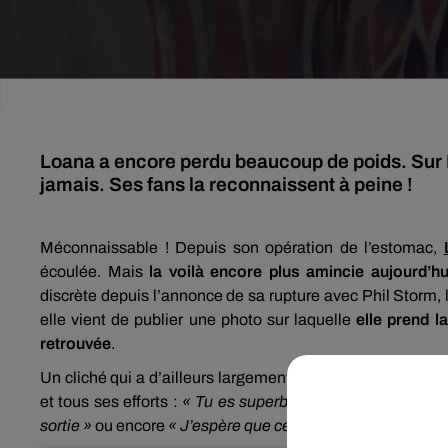
Loana a encore perdu beaucoup de poids. Sur I
jamais. Ses fans la reconnaissent à peine !
Méconnaissable !
Depuis son opération de l’estomac,
écoulée.
Mais
la voilà encore plus amincie aujourd’
discrète depuis l’annonce de sa rupture avec Phil
Storm
,
elle vient de publier une photo sur laquelle
elle prend l
retrouvée
.
Un cliché qui a d’ailleurs largement été commenté par les
et tous ses efforts :
« Tu es superbe Loana », « Quel be
sortie »
ou encore
« J’espère que cette transformation t’ap