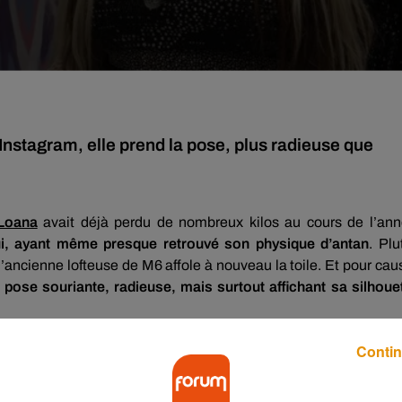
nstagram, elle prend la pose, plus radieuse que
Loana
avait déjà perdu de nombreux kilos au cours de l’an
hui, ayant même presque retrouvé son physique d’antan
.
Plu
 l’ancienne
lofteuse
de M6 affole à nouveau la toile.
Et pour cau
a pose souriante, radieuse, mais surtout affichant sa silhoue
 internautes qui n’ont pas manqué de la féliciter pour son cour
Contin
au changement !
»,
« Je suis ravie de te voir ainsi, que tu t’en s
portera du bonheur !
»
.
C’est tout le mal qu’on lui souhaite !