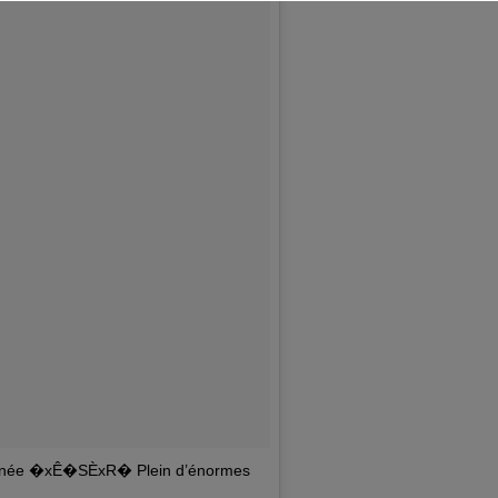
ournée �xÊ�SÈxR� Plein d’énormes