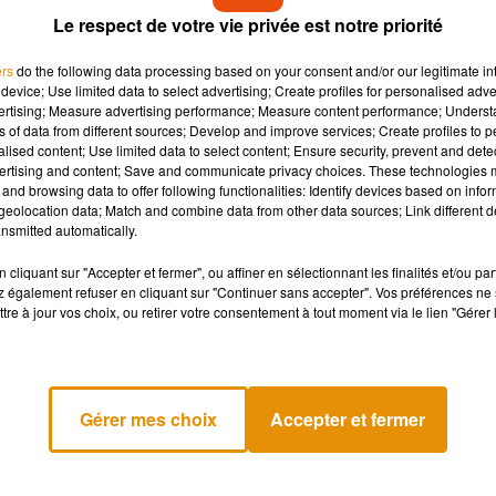
Le respect de votre vie privée est notre priorité
ers
do the following data processing based on your consent and/or our legitimate int
device; Use limited data to select advertising; Create profiles for personalised adver
vertising; Measure advertising performance; Measure content performance; Unders
ns of data from different sources; Develop and improve services; Create profiles to 
alised content; Use limited data to select content; Ensure security, prevent and detect
ertising and content; Save and communicate privacy choices. These technologies
and browsing data to offer following functionalities: Identify devices based on infor
eolocation data; Match and combine data from other data sources; Link different de
nsmitted automatically.
cliquant sur "Accepter et fermer", ou affiner en sélectionnant les finalités et/ou pa
 également refuser en cliquant sur "Continuer sans accepter". Vos préférences ne 
tre à jour vos choix, ou retirer votre consentement à tout moment via le lien "Gérer 
Gérer mes choix
Accepter et fermer