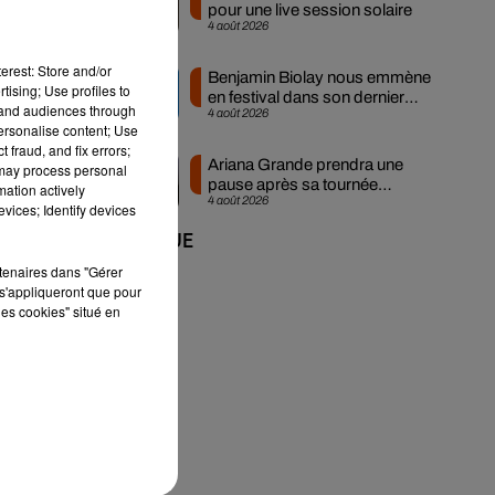
pour une live session solaire
4 août 2026
erest: Store and/or
Benjamin Biolay nous emmène
tising; Use profiles to
en festival dans son dernier
tand audiences through
4 août 2026
clip
personalise content; Use
 fraud, and fix errors;
Ariana Grande prendra une
 may process personal
pause après sa tournée
mation actively
4 août 2026
mondiale
vices; Identify devices
+ DE MUSIQUE
rtenaires dans "Gérer
s'appliqueront que pour
les cookies" situé en