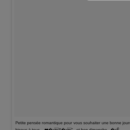
Petite pensée romantique pour vous souhaiter une bonne j
bisous à tous... ❤️�xS�x".. et bon dimanche...�xÊ