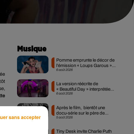
Musique
Pomme emprunte le décor de
l’émission « Loups Garous »
6 août 2026
pour son...
née
tôt
La version réécrite de
se,
« Beautiful Day » interprétée
6 août 2026
lors des...
tte
Après le film, bientôt une
age
docu-série sur le père de
uer sans accepter
5 août 2026
Michael Jackson
ois
Tiny Desk invite Charlie Puth