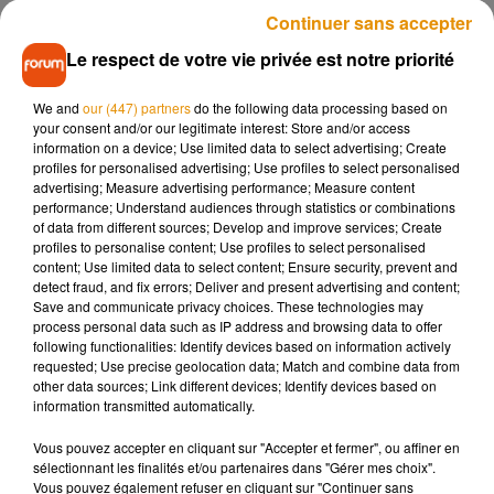
Continuer sans accepter
L’agresseur a fini par être interpellé quelques minutes plus
tard par la police au Champ-de-Manœuvre à Soyaux. Les
Le respect de votre vie privée est notre priorité
enquêteurs ont alors découvert que le Charentais avait
précédemment été condamné à quatre mois de prison, et
We and
our (447) partners
do the following data processing based on
your consent and/or our legitimate interest: Store and/or access
faisait l’objet de recherches pour la mise à exécution de cette
information on a device; Use limited data to select advertising; Create
peine. Il a été écroué ce lundi 21 octobre à la maison d’arrêt
profiles for personalised advertising; Use profiles to select personalised
d’Angoulême.
advertising; Measure advertising performance; Measure content
performance; Understand audiences through statistics or combinations
of data from different sources; Develop and improve services; Create
profiles to personalise content; Use profiles to select personalised
content; Use limited data to select content; Ensure security, prevent and
detect fraud, and fix errors; Deliver and present advertising and content;
Save and communicate privacy choices. These technologies may
process personal data such as IP address and browsing data to offer
Musique
following functionalities: Identify devices based on information actively
requested; Use precise geolocation data; Match and combine data from
other data sources; Link different devices; Identify devices based on
information transmitted automatically.
Madonna sort enfin le remix de « Love
Sensation » avec Kylie Minogue
Vous pouvez accepter en cliquant sur "Accepter et fermer", ou affiner en
7 août 2026
sélectionnant les finalités et/ou partenaires dans "Gérer mes choix".
Vous pouvez également refuser en cliquant sur "Continuer sans