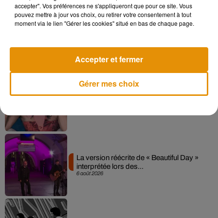
accepter". Vos préférences ne s'appliqueront que pour ce site. Vous
pouvez mettre à jour vos choix, ou retirer votre consentement à tout
moment via le lien "Gérer les cookies" situé en bas de chaque page.
Angèle et Amélie Lens dévoilent leur
collaboration tant attendue
7 août 2026
Accepter et fermer
Gérer mes choix
Pomme emprunte le décor de l’émission
« Loups Garous » pour son...
6 août 2026
La version réécrite de « Beautiful Day »
interprétée lors des...
6 août 2026