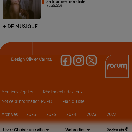
sa tournée mondiale
4 août 2026
+ DE MUSIQUE
Design
Olivier Varma
Mentions légales
Règlements des jeux
Notice d’information RGPD
Plan du site
Archives
2026
2025
2024
2023
2022
Live :
Choisir une ville
Webradios
Podcasts