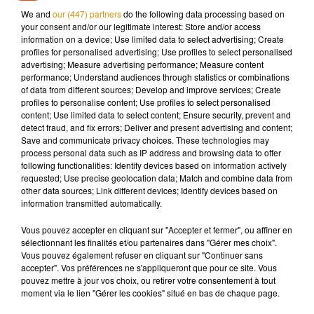
Des politiques de tous bords ont dénoncé le rôle de censeurs
We and
our (447) partners
do the following data processing based on
pris par des entreprises privées dans un espace numérique
your consent and/or our legitimate interest: Store and/or access
que certains estiment devenu public.
information on a device; Use limited data to select advertising; Create
profiles for personalised advertising; Use profiles to select personalised
advertising; Measure advertising performance; Measure content
Le premier secrétaire du PS
Olivier Faure
considère que le
performance; Understand audiences through statistics or combinations
danger est qu'
"
un patron d'une entreprise qui a une
of data from different sources; Develop and improve services; Create
profiles to personalise content; Use profiles to select personalised
situation de quasi-monopole puisse décider seul du droit
content; Use limited data to select content; Ensure security, prevent and
d'expression"
avant de s'en prendre à la
"loi Avia"
:
"rien ne
detect fraud, and fix errors; Deliver and present advertising and content;
serait pire que d'avoir"
"des plates-formes qui par excès de
Save and communicate privacy choices. These technologies may
process personal data such as IP address and browsing data to offer
précaution en viennent à censurer".
following functionalities: Identify devices based on information actively
requested; Use precise geolocation data; Match and combine data from
Le chef de file de LFI Jean-Luc Mélenchon a également
other data sources; Link different devices; Identify devices based on
information transmitted automatically.
protesté alors que la présidente du Rassemblement national
Marine Le Pen y voit un
"véritable coup de force
Vous pouvez accepter en cliquant sur "Accepter et fermer", ou affiner en
démocratique de la part de grands groupes privés qui
sélectionnant les finalités et/ou partenaires dans "Gérer mes choix".
Vous pouvez également refuser en cliquant sur "Continuer sans
considèrent aujourd'hui qu'ils ont plus de pouvoir, et c'est
accepter". Vos préférences ne s'appliqueront que pour ce site. Vous
probablement vrai, qu'un État".
pouvez mettre à jour vos choix, ou retirer votre consentement à tout
moment via le lien "Gérer les cookies" situé en bas de chaque page.
François Ruffin
, député LFI, a estimé ce lundi 11 janvier que