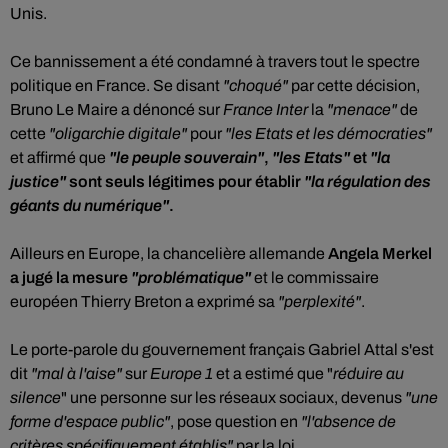
Unis.
Ce bannissement a été condamné à travers tout le spectre
politique en France. Se disant
"choqué"
par cette décision,
Bruno Le Maire a dénoncé sur
France Inter
la
"menace"
de
cette
"oligarchie digitale"
pour
"les Etats et les démocraties"
et affirmé que
"le peuple souverain"
,
"les Etats"
et
"la
justice"
sont seuls légitimes pour établir
"la régulation des
géants du numérique"
.
Ailleurs en Europe, la chancelière allemande
Angela Merkel
a jugé la mesure
"problématique"
et le commissaire
européen Thierry Breton a exprimé sa
"perplexité"
.
Le porte-parole du gouvernement français Gabriel Attal s'est
dit
"mal à l'aise"
sur
Europe 1
et a estimé que "
réduire au
silence
" une personne sur les réseaux sociaux, devenus
"une
forme d'espace public"
, pose question en
"l'absence de
critères spécifiquement établis"
par la loi.