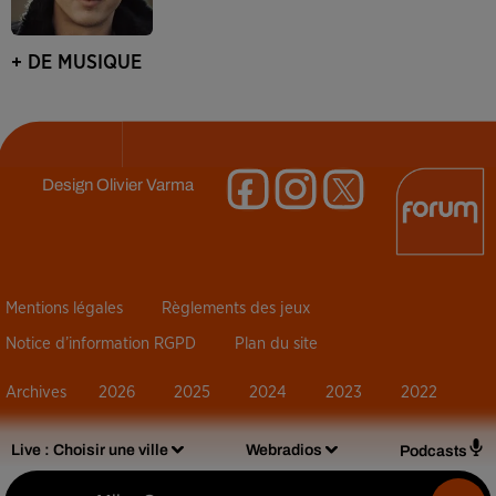
+ DE MUSIQUE
Design
Olivier Varma
Mentions légales
Règlements des jeux
Notice d’information RGPD
Plan du site
Archives
2026
2025
2024
2023
2022
Live :
Choisir une ville
Webradios
Podcasts