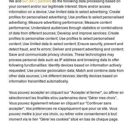
We and
our (447) partners
do the following data processing based on
début novembre.
your consent and/or our legitimate interest: Store and/or access
information on a device; Use limited data to select advertising; Create
profiles for personalised advertising; Use profiles to select personalised
advertising; Measure advertising performance; Measure content
performance; Understand audiences through statistics or combinations
Musique
of data from different sources; Develop and improve services; Create
profiles to personalise content; Use profiles to select personalised
content; Use limited data to select content; Ensure security, prevent and
detect fraud, and fix errors; Deliver and present advertising and content;
Save and communicate privacy choices. These technologies may
Madonna sort enfin le remix de « Love
process personal data such as IP address and browsing data to offer
Sensation » avec Kylie Minogue
7 août 2026
following functionalities: Identify devices based on information actively
requested; Use precise geolocation data; Match and combine data from
other data sources; Link different devices; Identify devices based on
information transmitted automatically.
Vous pouvez accepter en cliquant sur "Accepter et fermer", ou affiner en
Angèle et Amélie Lens dévoilent leur
sélectionnant les finalités et/ou partenaires dans "Gérer mes choix".
collaboration tant attendue
Vous pouvez également refuser en cliquant sur "Continuer sans
7 août 2026
accepter". Vos préférences ne s'appliqueront que pour ce site. Vous
pouvez mettre à jour vos choix, ou retirer votre consentement à tout
moment via le lien "Gérer les cookies" situé en bas de chaque page.