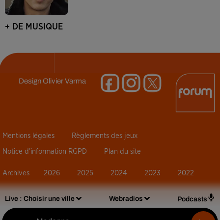
+ DE MUSIQUE
Design
Olivier Varma
Mentions légales
Règlements des jeux
Notice d’information RGPD
Plan du site
Archives
2026
2025
2024
2023
2022
Live :
Choisir une ville
Webradios
Podcasts