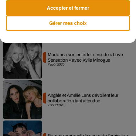
2020
Accepter et fermer
Gérer mes choix
Musique
Madonna sort enfin le remix de « Love
Sensation » avec Kylie Minogue
7 août 2026
Angèle et Amélie Lens dévoilent leur
collaboration tant attendue
7 août 2026
Pomme emprunte le décor de l’émission