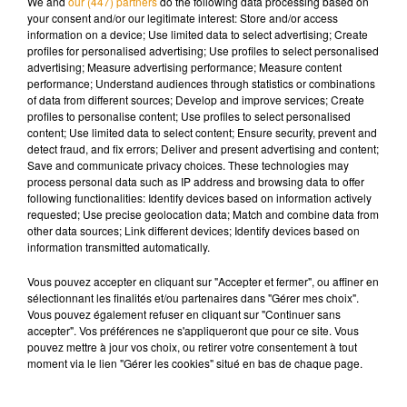
We and
our (447) partners
do the following data processing based on
monsieur le vice-ministre de l’Environnement
» (photo ci-
your consent and/or our legitimate interest: Store and/or access
après).
information on a device; Use limited data to select advertising; Create
profiles for personalised advertising; Use profiles to select personalised
�aоÂ в меÈке. �омаÈние пиÂом� �9 — не мђсоѬ!
advertising; Measure advertising performance; Measure content
performance; Understand audiences through statistics or combinations
of data from different sources; Develop and improve services; Create
Не слђÇайнос€R, не совпадение, закономеѬнос€R?
profiles to personalise content; Use profiles to select personalised
content; Use limited data to select content; Ensure security, prevent and
detect fraud, and fix errors; Deliver and present advertising and content;
Сегодня ѬабоÂниками ѬегопеѬаÂоѬа
#-оѬком�&оз
Save and communicate privacy choices. These technologies may
б�9л за�иксиѬован повÂоѬя�}Éийся слђÇай
process personal data such as IP address and browsing data to offer
жесÂокого обѬаÉения с домаÈними живоÂн�9ми. На
following functionalities: Identify devices based on information actively
requested; Use precise geolocation data; Match and combine data from
линии пѬедсоѬÂиѬовки в связанном меÈке б�9л
other data sources; Link different devices; Identify devices based on
обнаѬђжен коÂ.
pic.twitter.com/FQlkpEoB6n
information transmitted automatically.
— -оѬком�&оз (#ЦЭТ) (@gorkomhoz73)
December 21,
Vous pouvez accepter en cliquant sur "Accepter et fermer", ou affiner en
2020
sélectionnant les finalités et/ou partenaires dans "Gérer mes choix".
Vous pouvez également refuser en cliquant sur "Continuer sans
�a сÇас€R�}, живоÂное не посÂѬадало, но оÇен�R
accepter". Vos préférences ne s'appliqueront que pour ce site. Vous
напђгано. �xодѬобносÂи:
https://t.co/oXaMD7SUmE
pouvez mettre à jour vos choix, ou retirer votre consentement à tout
moment via le lien "Gérer les cookies" situé en bas de chaque page.
pic.twitter.com/yvtnUpNhjx
— -оѬком�&оз (#ЦЭТ) (@gorkomhoz73)
December 21,