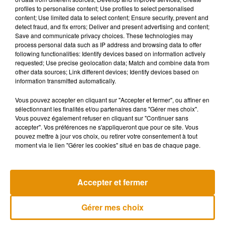
contentera simplement de représenter la ville à travers le
profiles to personalise content; Use profiles to select personalised
content; Use limited data to select content; Ensure security, prevent and
pays.
detect fraud, and fix errors; Deliver and present advertising and content;
Save and communicate privacy choices. These technologies may
Publiée par
Mayor Wilbur of Rabbit Hash KY
sur
Mercredi 11
process personal data such as IP address and browsing data to offer
novembre 2020
following functionalities: Identify devices based on information actively
requested; Use precise geolocation data; Match and combine data from
Mayor Wilbur here! I got to meet so many lovely people in
other data sources; Link different devices; Identify devices based on
the last 24 hours..and I can’t wait to meet so many more. I
information transmitted automatically.
am...
Vous pouvez accepter en cliquant sur "Accepter et fermer", ou affiner en
Publiée par
Mayor Wilbur of Rabbit Hash KY
sur
Mercredi 4
sélectionnant les finalités et/ou partenaires dans "Gérer mes choix".
Vous pouvez également refuser en cliquant sur "Continuer sans
novembre 2020
accepter". Vos préférences ne s'appliqueront que pour ce site. Vous
pouvez mettre à jour vos choix, ou retirer votre consentement à tout
moment via le lien "Gérer les cookies" situé en bas de chaque page.
Musique
Accepter et fermer
Madonna sort enfin le remix de « Love
Gérer mes choix
Sensation » avec Kylie Minogue
7 août 2026