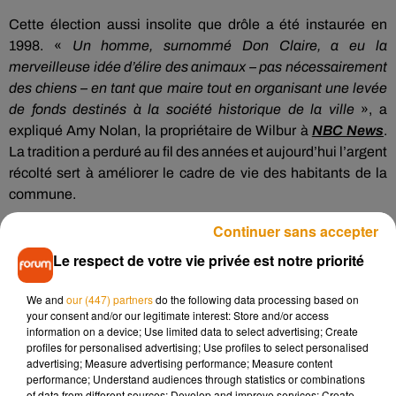
Cette élection aussi insolite que drôle a été instaurée en
1998. «
Un homme, surnommé Don Claire, a eu la
merveilleuse idée d’élire des animaux – pas nécessairement
des chiens – en tant que maire tout en organisant une levée
de fonds destinés à la société historique de la ville
», a
expliqué Amy Nolan, la propriétaire de Wilbur à
NBC News
.
La tradition a perduré au fil des années et aujourd’hui l’argent
récolté sert à améliorer le cadre de vie des habitants de la
commune.
23 000 DOLLARS POUR LA
Continuer sans accepter
Le respect de votre vie privée est notre priorité
COMMUNE
We and
our (447) partners
do the following data processing based on
Ainsi, pour élire le cinquième maire de Rabbit Hash, chaque
your consent and/or our legitimate interest: Store and/or access
habitant devait débourser 1 dollar et pouvait voter autant de
information on a device; Use limited data to select advertising; Create
fois qu’il le voulait pour son candidat préféré. Près de 23 000
profiles for personalised advertising; Use profiles to select personalised
advertising; Measure advertising performance; Measure content
dollars (soit, environ 20 000 euros) ont ainsi été récoltés.
performance; Understand audiences through statistics or combinations
Quant à Wilbur, il n’occupera aucune fonction politique, il se
of data from different sources; Develop and improve services; Create