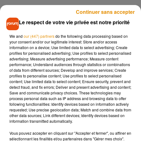
Ce crocodile fait partie de la famille des crocodiles marins,
Continuer sans accepter
aussi appelés crocodiles d'eau salée. Cette espèce,
Le respect de votre vie privée est notre priorité
protégée depuis 1971 a vu sa population exploser dans le
nord de l'Australie ces dernières années.
We and
our (447) partners
do the following data processing based on
'We've never seen one this big': Rangers in the Northern
your consent and/or our legitimate interest: Store and/or access
information on a device; Use limited data to select advertising; Create
Territory capture crocodile weighing a whopping 600kg after
profiles for personalised advertising; Use profiles to select personalised
decade-long hunt - and the beast is longer than most CARS
advertising; Measure advertising performance; Measure content
https://t.co/cj82VsGHoi
pic.twitter.com/rXn0rI0QJT
performance; Understand audiences through statistics or combinations
of data from different sources; Develop and improve services; Create
— Daily Mail Australia (@DailyMailAU)
10 juillet 2018
profiles to personalise content; Use profiles to select personalised
content; Use limited data to select content; Ensure security, prevent and
detect fraud, and fix errors; Deliver and present advertising and content;
Save and communicate privacy choices. These technologies may
process personal data such as IP address and browsing data to offer
following functionalities: Identify devices based on information actively
Musique
requested; Use precise geolocation data; Match and combine data from
other data sources; Link different devices; Identify devices based on
information transmitted automatically.
Madonna sort enfin le remix de « Love
Vous pouvez accepter en cliquant sur "Accepter et fermer", ou affiner en
Sensation » avec Kylie Minogue
sélectionnant les finalités et/ou partenaires dans "Gérer mes choix".
7 août 2026