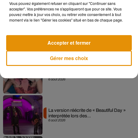
Vous pouvez également refuser en cliquant sur "Continuer sans
accepter". Vos préférences ne s'appliqueront que pour ce site. Vous
pouvez mettre à jour vos choix, ou retirer votre consentement à tout
moment via le lien "Gérer les cookies" situé en bas de chaque page.
Angèle et Amélie Lens dévoilent leur
collaboration tant attendue
7 août 2026
Accepter et fermer
Gérer mes choix
Pomme emprunte le décor de l’émission
« Loups Garous » pour son...
6 août 2026
La version réécrite de « Beautiful Day »
interprétée lors des...
6 août 2026