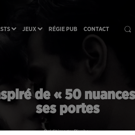
STS
JEUX
RÉGIE PUB
CONTACT
piré de « 50 nuances
ses portes
Crédit image:
Pixabay