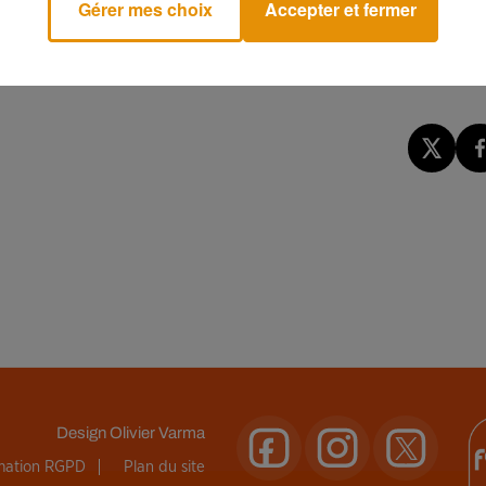
Gérer mes choix
Accepter et fermer
e au 66 boulevard Voltaire dans le
11ème
arrondissement de
vez
réserver votre expérience directement sur le site offic
Design
Olivier Varma
rmation RGPD
Plan du site