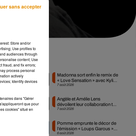
uer sans accepter
erest: Store and/or
tising; Use profiles to
tand audiences through
personalise content; Use
os
Musique
 fraud, and fix errors;
 may process personal
Madonna sort enfin le remix de
mation actively
« Love Sensation » avec Kylie
vices; Identify devices
7 août 2026
Minogue
 de
rtenaires dans "Gérer
Angèle et Amélie Lens
s'appliqueront que pour
dévoilent leur collaboration tant
que
les cookies" situé en
7 août 2026
attendue
est
 en
Pomme emprunte le décor de
l’émission « Loups Garous »
6 août 2026
pour son...