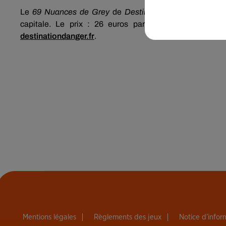
Le
69 Nuances de
Grey
de
Destination Danger
se situ
capitale.
Le prix :
26 euros par personne.
Vous
pou
destinationdanger.fr
.
Mentions légales
Règlements des jeux
Notice d’info