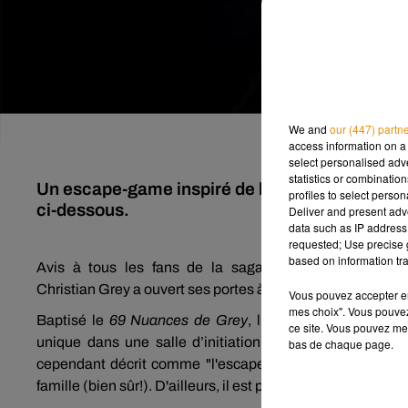
We and
our (447) partn
access information on a 
select personalised ad
statistics or combinatio
Un escape-game inspiré de l'univers érotique d
profiles to select person
ci-dessous.
Deliver and present adv
data such as IP address 
requested; Use precise g
based on information tra
Avis à tous les fans de la saga
50 Nuances de
Gr
Christian
Grey
a ouvert ses portes à Paris.
Vous pouvez accepter en 
mes choix". Vous pouvez
Baptisé
le
69 Nuances de
Grey
, l’espace-game imagin
ce site. Vous pouvez met
unique dans une salle d’initiation au
BDSM
.
On ne vou
bas de chaque page.
cependant décrit comme "l'escape-game qui pique" à fai
famille (bien sûr!). D'ailleurs, il est précisé que
l'expérience