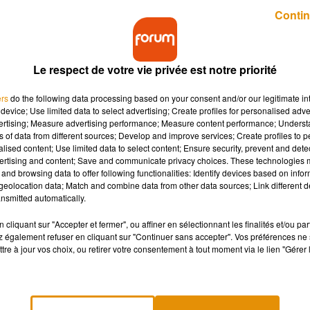
Publié : 5 décembre 2018 à 16h35 par Aurélie Amcn
Contin
Le respect de votre vie privée est notre priorité
ers
do the following data processing based on your consent and/or our legitimate int
device; Use limited data to select advertising; Create profiles for personalised adver
vertising; Measure advertising performance; Measure content performance; Unders
ns of data from different sources; Develop and improve services; Create profiles to 
e Christian Grey a ouvert ses portes. Toutes les inf
alised content; Use limited data to select content; Ensure security, prevent and detect
ertising and content; Save and communicate privacy choices. These technologies
and browsing data to offer following functionalities: Identify devices based on infor
eolocation data; Match and combine data from other data sources; Link different de
nsmitted automatically.
ey
!
Un escape-game inspiré de l’univers sadomasochiste
cliquant sur "Accepter et fermer", ou affiner en sélectionnant les finalités et/ou pa
 également refuser en cliquant sur "Continuer sans accepter". Vos préférences ne 
é par
Destination Danger
vous propose une expérience éroti
tre à jour vos choix, ou retirer votre consentement à tout moment via le lien "Gérer 
s en dira pas plus afin de ne pas spoiler l’intrigue.
Le jeu 
re entre amis, en couple, ou pour un EVJF, mais surtout pas
 est interdit au moins de 18 ans !