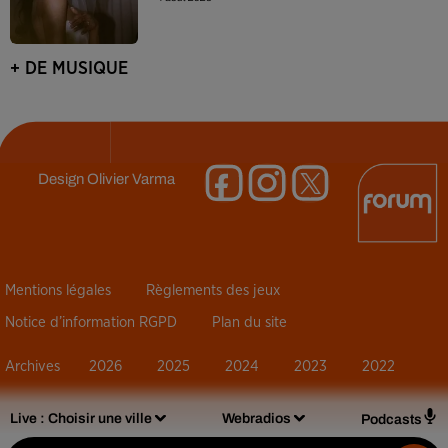
+ DE MUSIQUE
Design
Olivier Varma
Mentions légales
Règlements des jeux
Notice d’information RGPD
Plan du site
Archives
2026
2025
2024
2023
2022
Live :
Choisir une ville
Webradios
Podcasts