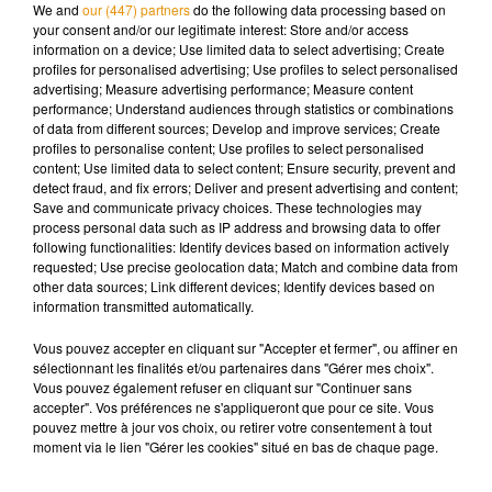
We and
our (447) partners
do the following data processing based on
compte !
your consent and/or our legitimate interest: Store and/or access
information on a device; Use limited data to select advertising; Create
profiles for personalised advertising; Use profiles to select personalised
advertising; Measure advertising performance; Measure content
performance; Understand audiences through statistics or combinations
of data from different sources; Develop and improve services; Create
Musique
profiles to personalise content; Use profiles to select personalised
content; Use limited data to select content; Ensure security, prevent and
detect fraud, and fix errors; Deliver and present advertising and content;
Save and communicate privacy choices. These technologies may
Pomme emprunte le décor de l’émission
process personal data such as IP address and browsing data to offer
« Loups Garous » pour son...
following functionalities: Identify devices based on information actively
6 août 2026
requested; Use precise geolocation data; Match and combine data from
other data sources; Link different devices; Identify devices based on
information transmitted automatically.
Vous pouvez accepter en cliquant sur "Accepter et fermer", ou affiner en
La version réécrite de « Beautiful Day »
sélectionnant les finalités et/ou partenaires dans "Gérer mes choix".
interprétée lors des...
Vous pouvez également refuser en cliquant sur "Continuer sans
6 août 2026
accepter". Vos préférences ne s'appliqueront que pour ce site. Vous
pouvez mettre à jour vos choix, ou retirer votre consentement à tout
moment via le lien "Gérer les cookies" situé en bas de chaque page.