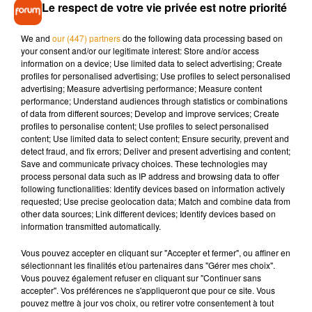
Must’’ à Baugé-en-Anjou lors du concert du rappeur Français
Le respect de votre vie privée est notre priorité
Niska. Huit personnes de 19 à 27 ans ont été blessées et
emmenées dans plusieurs hôpitaux. La discothèque a publié
We and
our (447) partners
do the following data processing based on
your consent and/or our legitimate interest: Store and/or access
un communiqué sur sa page Facebook :
information on a device; Use limited data to select advertising; Create
‘’
Nous tenons sincèrement à nous excuser pour les soucis
profiles for personalised advertising; Use profiles to select personalised
advertising; Measure advertising performance; Measure content
que nous avons eu cette nuit. Malgré une sécurité renforcée
performance; Understand audiences through statistics or combinations
nous avons été victime d’agressions au sein de notre
of data from different sources; Develop and improve services; Create
établissement. Les individus ont eu un comportement
profiles to personalise content; Use profiles to select personalised
content; Use limited data to select content; Ensure security, prevent and
extrêmement violent auprès de personnes qui n’avaient rien
detect fraud, and fix errors; Deliver and present advertising and content;
demandé... Les forces de l’ordre ont même dû se déplacer et
Save and communicate privacy choices. These technologies may
difficilement rétabli l’ordre. Malheureusement c’est triste
process personal data such as IP address and browsing data to offer
following functionalities: Identify devices based on information actively
mais certains individus viennent en club pour régler leur
requested; Use precise geolocation data; Match and combine data from
compte
entre quartiers ! Des comportements inadmissibles,
other data sources; Link different devices; Identify devices based on
débiles et dangereux pour notre clientèle. Ils ont tout
information transmitted automatically.
simplement gâché la soirée de toutes les personnes qui
Vous pouvez accepter en cliquant sur "Accepter et fermer", ou affiner en
venaient dans le seul but de s’amuser... Nous nous efforçons
sélectionnant les finalités et/ou partenaires dans "Gérer mes choix".
de vous proposer des soirées de qualité, showcases... Mais
Vous pouvez également refuser en cliquant sur "Continuer sans
accepter". Vos préférences ne s'appliqueront que pour ce site. Vous
la mentalité et l’état d’esprit de certaines personnes sont
pouvez mettre à jour vos choix, ou retirer votre consentement à tout
pires que décevantes.
Nous sommes encore désolés pour