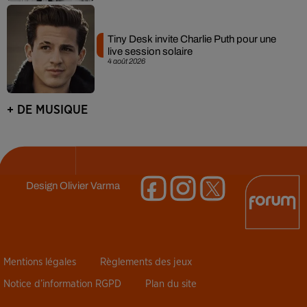
Tiny Desk invite Charlie Puth pour une
live session solaire
4 août 2026
+ DE MUSIQUE
Design
Olivier Varma
Mentions légales
Règlements des jeux
Notice d’information RGPD
Plan du site