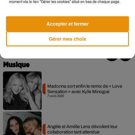
moment via le lien "Gérer les cookies" situé en bas de chaque page.
les personnes qui ont pu être blessés lors de la soirée, mais
également auprès de notre service de sécurité. Sachez que
vous pouvez nous écrire, nous saurons vous faire un geste
Accepter et fermer
commercial même si cela ne changera pas votre
mécontentement... La direction
.’’
Gérer mes choix
Musique
Madonna sort enfin le remix de « Love
Sensation » avec Kylie Minogue
7 août 2026
Angèle et Amélie Lens dévoilent leur
collaboration tant attendue