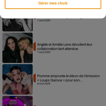
Gérer mes choix
Madonna sort enfin le remix de « Love
Sensation » avec Kylie Minogue
7 août 2026
Angèle et Amélie Lens dévoilent leur
collaboration tant attendue
7 août 2026
Pomme emprunte le décor de l’émission
« Loups Garous » pour son...
6 août 2026