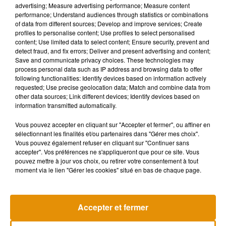
advertising; Measure advertising performance; Measure content
ces vidéos semblent être des blagues ou des canulars. Notre
performance; Understand audiences through statistics or combinations
système de surveillance du conducteur rappelle
of data from different sources; Develop and improve services; Create
profiles to personalise content; Use profiles to select personalised
régulièrement aux conducteurs de rester concentrés et
content; Use limited data to select content; Ensure security, prevent and
interdit l'utilisation d'Autopilot quand les alertes sont
detect fraud, and fix errors; Deliver and present advertising and content;
ignorées. Les propriétaires de Tesla ont conduit des milliards
Save and communicate privacy choices. These technologies may
process personal data such as IP address and browsing data to offer
de miles en utilisant Autopilot et les données de notre
following functionalities: Identify devices based on information actively
rapport trimestriel sur la sécurité des véhicules montre que
requested; Use precise geolocation data; Match and combine data from
les conducteurs utilisant Autopilot ont moins d'accidents que
other data sources; Link different devices; Identify devices based on
information transmitted automatically.
ceux qui ne l'utilisent pas"
, a-t-il indiqué. Ce à quoi l'auteur de
la vidéo a répondu :
"Pour information, ce n'était pas un
Vous pouvez accepter en cliquant sur "Accepter et fermer", ou affiner en
canular, en tout cas pas de ma part. Peut-être que les gens à
sélectionnant les finalités et/ou partenaires dans "Gérer mes choix".
Vous pouvez également refuser en cliquant sur "Continuer sans
bord de la voiture faisaient semblant de dormir, mais je suis
accepter". Vos préférences ne s'appliqueront que pour ce site. Vous
sceptique"
. Les deux personnes qui apparaissent sur la
pouvez mettre à jour vos choix, ou retirer votre consentement à tout
vidéo n'ont, pour l'heure, pas été identifiées.
moment via le lien "Gérer les cookies" situé en bas de chaque page.
Accepter et fermer
Musique