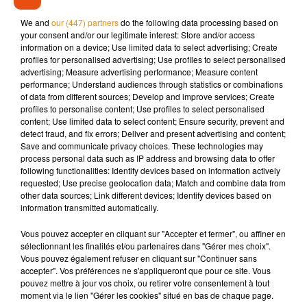
genoux, un autre homme.
Bien qu’il s’agisse d’une image
We and
our (447) partners
do the following data processing based on
immortalisée par Google en 2013, le mari n’a pas hésité à
your consent and/or our legitimate interest: Store and/or access
information on a device; Use limited data to select advertising; Create
demander le divorce en 2018.
profiles for personalised advertising; Use profiles to select personalised
advertising; Measure advertising performance; Measure content
performance; Understand audiences through statistics or combinations
of data from different sources; Develop and improve services; Create
profiles to personalise content; Use profiles to select personalised
Musique
content; Use limited data to select content; Ensure security, prevent and
detect fraud, and fix errors; Deliver and present advertising and content;
Save and communicate privacy choices. These technologies may
process personal data such as IP address and browsing data to offer
Angèle et Amélie Lens dévoilent leur
following functionalities: Identify devices based on information actively
collaboration tant attendue
requested; Use precise geolocation data; Match and combine data from
7 août 2026
other data sources; Link different devices; Identify devices based on
information transmitted automatically.
Vous pouvez accepter en cliquant sur "Accepter et fermer", ou affiner en
sélectionnant les finalités et/ou partenaires dans "Gérer mes choix".
Vous pouvez également refuser en cliquant sur "Continuer sans
Pomme emprunte le décor de l’émission
accepter". Vos préférences ne s'appliqueront que pour ce site. Vous
« Loups Garous » pour son...
6 août 2026
pouvez mettre à jour vos choix, ou retirer votre consentement à tout
moment via le lien "Gérer les cookies" situé en bas de chaque page.