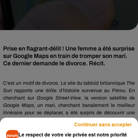
Prise en flagrant-délit ! Une femme a été surprise
sur Google Maps en train de tromper son mari.
Ce dernier demande le divorce. Récit.
C’est un motif de divorce.
Le site du tabloïd britannique
The
Sun
rapporte une drôle d’histoire survenue au Pérou.
En
cherchant sur
Google
Street-V
iew
, la version satellite de
Google
Maps
, un mari, cherchant banalement le meilleur
itinéraire pour se déplacer, a été surpris de découvrir une
silhouette familière.
Continuer sans accepter
En zoomant sur l’image
(
photo ici
)
, il se rend compte qu’il
Le respect de votre vie privée est notre priorité
s’agit de son épouse assise sur un banc avec, sur ses