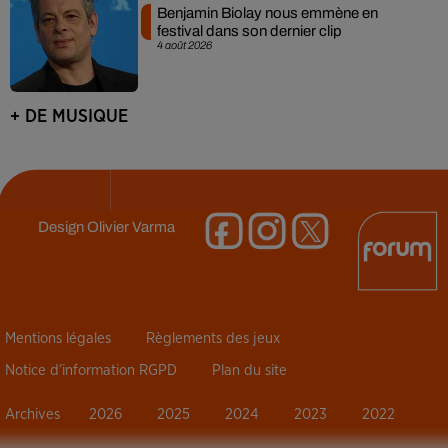
Benjamin Biolay nous emmène en
festival dans son dernier clip
4 août 2026
+ DE MUSIQUE
Design
Olivier Varma
Mentions légales
Règlements des jeux
Notice d’information RGPD
Plan du site
Archives
2026
2025
2024
2023
2022