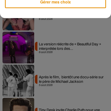
Gérer mes choix
Pomme emprunte le décor de l’émission
« Loups Garous » pour son...
6 août 2026
La version réécrite de « Beautiful Day »
interprétée lors des...
6 août 2026
Après le film, bientôt une docu-série sur
le père de Michael Jackson
5 août 2026
Tiny Desk invite Charlie Puth pour une