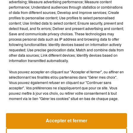
advertising; Measure advertising performance; Measure content
est compliquée...
https://t.co/uvUHEJCZcW
performance; Understand audiences through statistics or combinations
#bébéPandaBeauval
of data from different sources; Develop and improve services; Create
profiles to personalise content; Use profiles to select personalised
— ZooParc de Beauval (@zoobeauval)
April 12, 2021
content; Use limited data to select content; Ensure security, prevent and
detect fraud, and fix errors; Deliver and present advertising and content;
Si la grossesse est effectivement réelle, un ou deux bébés
Save and communicate privacy choices. These technologies may
panda devraient
naître d’ici 3 mois et demi à 6 mois,
selon le
process personal data such as IP address and browsing data to offer
following functionalities: Identify devices based on information actively
zoo. Le processus de gestation des pandas est toutefois
requested; Use precise geolocation data; Match and combine data from
complexe, l’animal se mettant en diapause embryonnaire
other data sources; Link different devices; Identify devices based on
pendant plusieurs semaines. Les
fausses gestations
sont
information transmitted automatically.
aussi nombreuses. Les équipes du zoo ne seront
Vous pouvez accepter en cliquant sur "Accepter et fermer", ou affiner en
définitivement fixées
sur l’éventuelle présence d’un ou deux
sélectionnant les finalités et/ou partenaires dans "Gérer mes choix".
bébés que
quelques semaines avant la mise bas
, grâce à
Vous pouvez également refuser en cliquant sur "Continuer sans
accepter". Vos préférences ne s'appliqueront que pour ce site. Vous
une échographie. Mais là aussi, les bébés sont souvent si
pouvez mettre à jour vos choix, ou retirer votre consentement à tout
petits qu’ils ne sont parfois pas visibles tout de suite !
moment via le lien "Gérer les cookies" situé en bas de chaque page.
Accepter et fermer
Musique