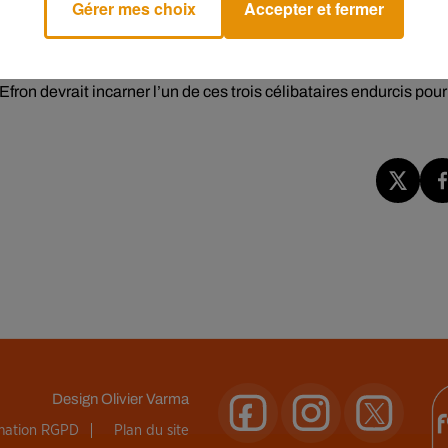
Gérer mes choix
Accepter et fermer
res célibataires se retrouvent à devoir s'occuper d'un bébé lorsq
ailleurs décroché trois César,
dont celui du meilleur film, ainsi
Efron devrait incarner l’un de ces trois célibataires endurcis pour
Design
Olivier Varma
rmation RGPD
Plan du site