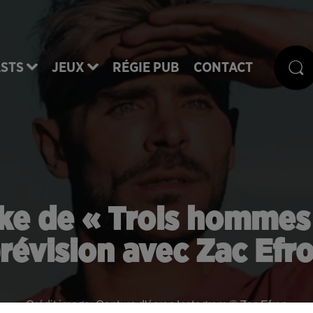
STS
JEUX
RÉGIE PUB
CONTACT
e de « Trois hommes e
révision avec Zac Efr
Crédit image:
Capture d'écran Instagram © Zac Efron