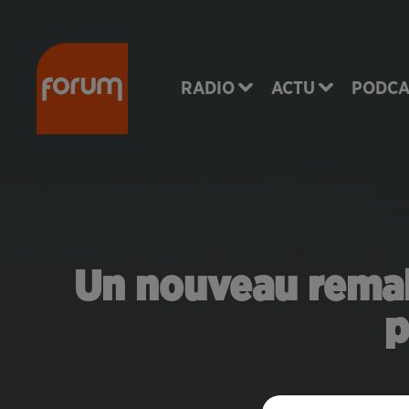
RADIO
ACTU
PODCA
Un nouveau remak
p