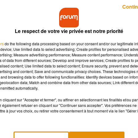
Publié : 11 août 2020 à 14h21 par A.L.
Contin
Le respect de votre vie privée est notre priorité
ers
do the following data processing based on your consent and/or our legitimate int
device; Use limited data to select advertising; Create profiles for personalised adver
vertising; Measure advertising performance; Measure content performance; Unders
ns of data from different sources; Develop and improve services; Create profiles to 
t un couffin", sortie en 1985, a déjà été adaptée a
alised content; Use limited data to select content; Ensure security, prevent and detect
remake avec Zac Efron devrait bientôt voir le jour.
ertising and content; Save and communicate privacy choices. These technologies
and browsing data to offer following functionalities: Identify devices based on infor
eolocation data; Match and combine data from other data sources; Link different de
nsmitted automatically.
ur
Netflix
, Zac Efron devrait bientôt renouer ses liens avec Disne
chainement au casting d'un nouveau remake de
Trois hommes et 
cliquant sur "Accepter et fermer", ou affiner en sélectionnant les finalités et/ou pa
 également refuser en cliquant sur "Continuer sans accepter". Vos préférences ne 
ge succédera donc à André Dussollier, Roland Giraud et Michel
tre à jour vos choix, ou retirer votre consentement à tout moment via le lien "Gérer 
Ted Danson.
ntended for Disney+ with Disney's live-action division running