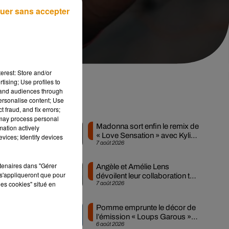
uer sans accepter
erest: Store and/or
tising; Use profiles to
tand audiences through
personalise content; Use
ux
Musique
 fraud, and fix errors;
 may process personal
Madonna sort enfin le remix de
mation actively
« Love Sensation » avec Kylie
vices; Identify devices
7 août 2026
Minogue
y.
un
rtenaires dans "Gérer
Angèle et Amélie Lens
s'appliqueront que pour
dévoilent leur collaboration tant
les cookies" situé en
7 août 2026
attendue
Pomme emprunte le décor de
l’émission « Loups Garous »
6 août 2026
pour son...