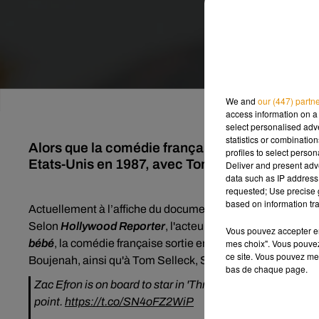
We and
our (447) partn
access information on a 
select personalised ad
statistics or combinatio
Alors que la comédie française "Trois hommes e
profiles to select person
Etats-Unis en 1987, avec Tom Selleck, un autre 
Deliver and present adv
data such as IP address 
requested; Use precise g
based on information tra
Actuellement à l’affiche du documentaire
Down to Earth
s
Selon
Hollywood Reporter
, l'acteur de 32 ans sera pro
Vous pouvez accepter en 
mes choix". Vous pouvez
bébé
, la comédie française sortie en 1987. Ce long-métra
ce site. Vous pouvez met
Boujenah, ainsi qu'à Tom Selleck, Steve Guttenberg, et 
bas de chaque page.
Zac Efron is on board to star in 'Three Men and a Baby,' i
point.
https://t.co/SN4oFZ2WiP