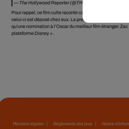
— The Hollywood Reporter (@THR)
August 10, 2020
Pour rappel, ce film culte raconte comment trois colocatai
celui-ci est déposé chez eux. La première version
avait d'
qu'une nomination à l’Oscar du meilleur film étranger.
Zac 
plateforme Disney +.
Mentions légales
Règlements des jeux
Notice d’info