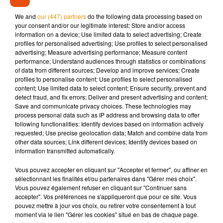
pas ce genre de signalisation routière. Du côté des
We and
our (447) partners
do the following data processing based on
professionnels du secteur, on reste sceptique car les
your consent and/or our legitimate interest: Store and/or access
information on a device; Use limited data to select advertising; Create
résultats de ce type de dispositif ne sont pas encore connus.
profiles for personalised advertising; Use profiles to select personalised
advertising; Measure advertising performance; Measure content
performance; Understand audiences through statistics or combinations
of data from different sources; Develop and improve services; Create
profiles to personalise content; Use profiles to select personalised
Musique
content; Use limited data to select content; Ensure security, prevent and
detect fraud, and fix errors; Deliver and present advertising and content;
Save and communicate privacy choices. These technologies may
process personal data such as IP address and browsing data to offer
Madonna sort enfin le remix de « Love
following functionalities: Identify devices based on information actively
Sensation » avec Kylie Minogue
requested; Use precise geolocation data; Match and combine data from
7 août 2026
other data sources; Link different devices; Identify devices based on
information transmitted automatically.
Vous pouvez accepter en cliquant sur "Accepter et fermer", ou affiner en
sélectionnant les finalités et/ou partenaires dans "Gérer mes choix".
Vous pouvez également refuser en cliquant sur "Continuer sans
Angèle et Amélie Lens dévoilent leur
accepter". Vos préférences ne s'appliqueront que pour ce site. Vous
collaboration tant attendue
7 août 2026
pouvez mettre à jour vos choix, ou retirer votre consentement à tout
moment via le lien "Gérer les cookies" situé en bas de chaque page.