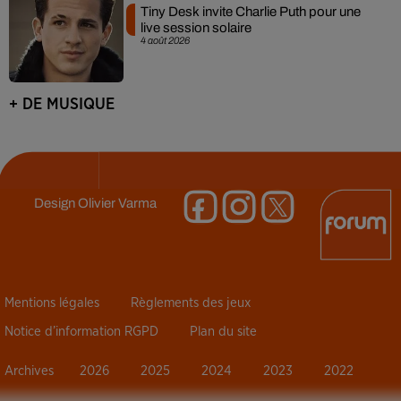
Tiny Desk invite Charlie Puth pour une
live session solaire
4 août 2026
+ DE MUSIQUE
Design
Olivier Varma
Mentions légales
Règlements des jeux
Notice d’information RGPD
Plan du site
Archives
2026
2025
2024
2023
2022