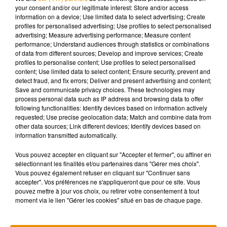
your consent and/or our legitimate interest: Store and/or access
information on a device; Use limited data to select advertising; Create
profiles for personalised advertising; Use profiles to select personalised
advertising; Measure advertising performance; Measure content
performance; Understand audiences through statistics or combinations
"Je suis reconnaissant pour chacun de nos employés,
of data from different sources; Develop and improve services; Create
pour leur travail acharné et leur dévouement. Je ne pouvais
profiles to personalise content; Use profiles to select personalised
pas penser à une meilleure façon de le montrer"
, a déclaré
content; Use limited data to select content; Ensure security, prevent and
detect fraud, and fix errors; Deliver and present advertising and content;
Edward St. John ajoutant : "
je commande le navire mais ce
Save and communicate privacy choices. These technologies may
sont eux qui le font avancer !".
Ce patron hors du commun
process personal data such as IP address and browsing data to offer
voulait remercier son effectif d'avoir permis à l'entreprise
following functionalities: Identify devices based on information actively
requested; Use precise geolocation data; Match and combine data from
d'atteindre
son objectif de construire 2 millions de mètres
other data sources; Link different devices; Identify devices based on
carrés. Bureaux, entrepôts, centres commerciaux, en tout
information transmitted automatically.
deux millions de mètres carrés évalués à quelque
3,5 milliards de dollars ont vu le jour grâce à St. John
Vous pouvez accepter en cliquant sur "Accepter et fermer", ou affiner en
sélectionnant les finalités et/ou partenaires dans "Gérer mes choix".
Properties. Un énorme succès pour ce PDG qui aime
Vous pouvez également refuser en cliquant sur "Continuer sans
rappeler qu’il a bâti son empire avec deux salariés
accepter". Vos préférences ne s'appliqueront que pour ce site. Vous
seulement. Aujourd'hui "sa petite société née il y a 50 ans"
pouvez mettre à jour vos choix, ou retirer votre consentement à tout
moment via le lien "Gérer les cookies" situé en bas de chaque page.
est devenue "
l’une des sociétés immobilières commerciales
privées les plus importantes et les plus prospères de la
région".
Bravo !