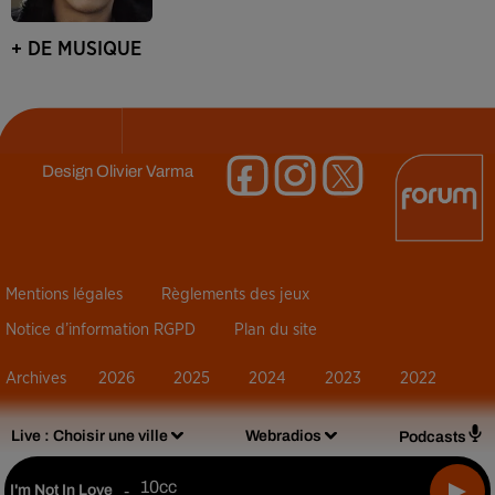
+ DE MUSIQUE
Design
Olivier Varma
Mentions légales
Règlements des jeux
Notice d’information RGPD
Plan du site
Archives
2026
2025
2024
2023
2022
Live :
Choisir une ville
Webradios
Podcasts
10cc
I'm Not In Love
-