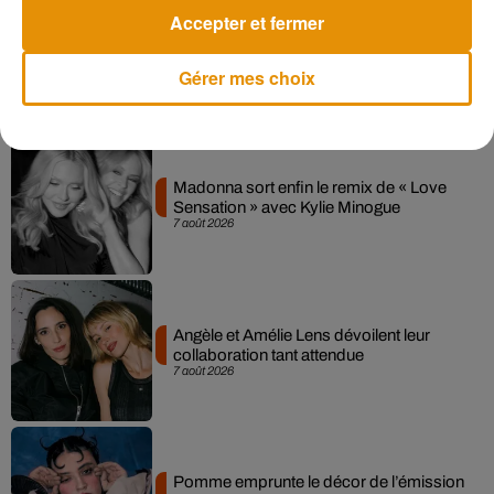
Accepter et fermer
Gérer mes choix
Musique
Madonna sort enfin le remix de « Love
Sensation » avec Kylie Minogue
7 août 2026
Angèle et Amélie Lens dévoilent leur
collaboration tant attendue
7 août 2026
Pomme emprunte le décor de l’émission