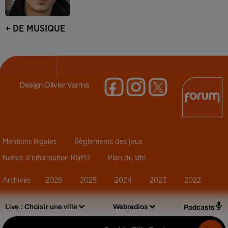
+ DE MUSIQUE
Design
Olivier Varma
Mentions légales
Règlements des jeux
Notice d’information RGPD
Plan du site
Archives
2026
2025
2024
2023
2022
Live :
Choisir une ville
Webradios
Podcasts