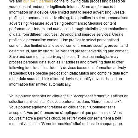
We and
our (447) partners
do the following data processing based on
été menée jusqu’à présent.
your consent and/or our legitimate interest: Store and/or access
information on a device; Use limited data to select advertising; Create
profiles for personalised advertising; Use profiles to select personalised
advertising; Measure advertising performance; Measure content
performance; Understand audiences through statistics or combinations
Musique
of data from different sources; Develop and improve services; Create
profiles to personalise content; Use profiles to select personalised
content; Use limited data to select content; Ensure security, prevent and
detect fraud, and fix errors; Deliver and present advertising and content;
Save and communicate privacy choices. These technologies may
Madonna sort enfin le remix de « Love
process personal data such as IP address and browsing data to offer
Sensation » avec Kylie Minogue
7 août 2026
following functionalities: Identify devices based on information actively
requested; Use precise geolocation data; Match and combine data from
other data sources; Link different devices; Identify devices based on
information transmitted automatically.
Vous pouvez accepter en cliquant sur "Accepter et fermer", ou affiner en
Angèle et Amélie Lens dévoilent leur
sélectionnant les finalités et/ou partenaires dans "Gérer mes choix".
collaboration tant attendue
Vous pouvez également refuser en cliquant sur "Continuer sans
7 août 2026
accepter". Vos préférences ne s'appliqueront que pour ce site. Vous
pouvez mettre à jour vos choix, ou retirer votre consentement à tout
moment via le lien "Gérer les cookies" situé en bas de chaque page.