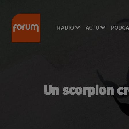
RADIO
ACTU
PODCA
Un scorpion c