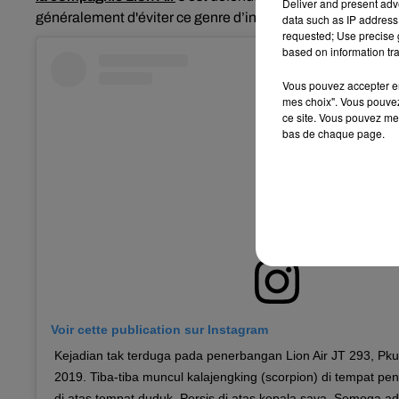
Deliver and present adv
généralement d'éviter ce genre d’intrusion très inconfortab
data such as IP address 
requested; Use precise g
based on information tra
Vous pouvez accepter en 
mes choix". Vous pouvez
ce site. Vous pouvez met
bas de chaque page.
Voir cette publication sur Instagram
Kejadian tak terduga pada penerbangan Lion Air JT 293, Pku
2019. Tiba-tiba muncul kalajengking (scorpion) di tempat p
di atas tempat duduk. Persis di atas kepala saya. Semoga a