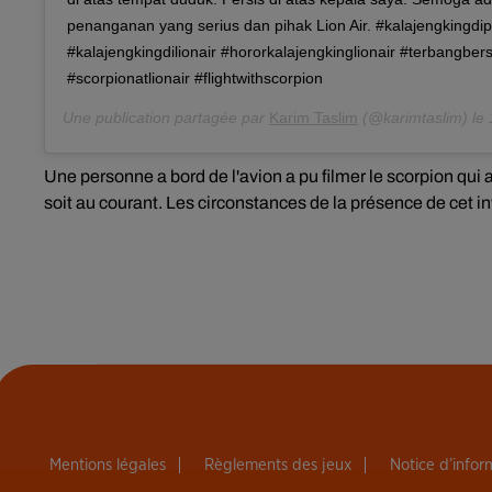
penanganan yang serius dan pihak Lion Air. #kalajengkingdi
#kalajengkingdilionair #hororkalajengkinglionair #terbangbe
#scorpionatlionair #flightwithscorpion
Une publication partagée par
Karim Taslim
(@karimtaslim) le
Une personne a bord de l'avion a pu filmer le scorpion qui a
soit au courant. Les circonstances de la présence de cet 
Mentions légales
Règlements des jeux
Notice d’info