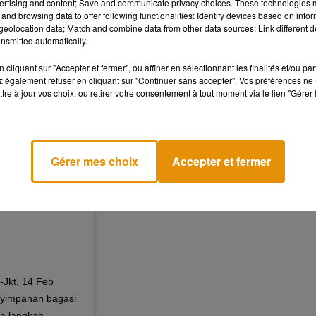
ertising and content; Save and communicate privacy choices. These technologies
le.
and browsing data to offer following functionalities: Identify devices based on infor
eolocation data; Match and combine data from other data sources; Link different de
nsmitted automatically.
cliquant sur "Accepter et fermer", ou affiner en sélectionnant les finalités et/ou pa
 également refuser en cliquant sur "Continuer sans accepter". Vos préférences ne 
tre à jour vos choix, ou retirer votre consentement à tout moment via le lien "Gérer 
Gérer mes choix
Accepter et fermer
-Jkt, 14 Feb
enyimpanan bagasi
da langkah