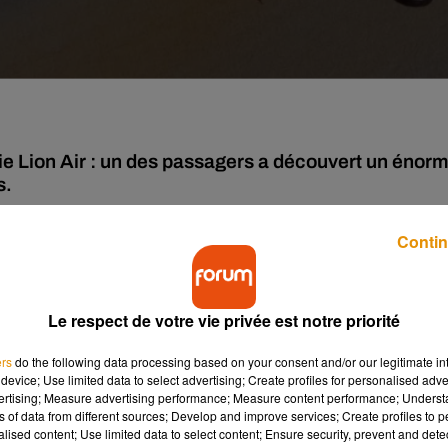
e Lion Air : un des passagers a découvert un énor
s.
Contin
Air tourne au drame jeudi 14 février dernier. Alors que l'appareil
e, un gros scorpion s'est manifesté lorsque un des passagers a
animal était resté caché pendant toute la durée de vol dans le
Le respect de votre vie privée est notre priorité
ossible"
ers
do the following data processing based on your consent and/or our legitimate int
device; Use limited data to select advertising; Create profiles for personalised adver
'équipage qui n’ont pas su quoi faire face à cet évènement
vertising; Measure advertising performance; Measure content performance; Unders
ns of data from different sources; Develop and improve services; Create profiles to 
éclara un témoin au quotidien britannique
The Sun
. Par la suite
alised content; Use limited data to select content; Ensure security, prevent and detect
produit repoussant les insectes avait été pulvérisé, permettant