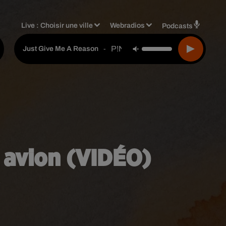
Live :
Choisir une ville
Webradios
Podcasts
P!nk Feat. Nate Ruess
-
Just Give Me A Reason
 avion (VIDÉO)