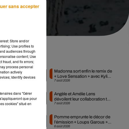
uer sans accepter
erest: Store and/or
tising; Use profiles to
tand audiences through
personalise content; Use
Musique
 fraud, and fix errors;
 may process personal
Madonna sort enfin le remix de
mation actively
« Love Sensation » avec Kylie
vices; Identify devices
7 août 2026
Minogue
d
rtenaires dans "Gérer
Angèle et Amélie Lens
s
à
s'appliqueront que pour
dévoilent leur collaboration tant
les cookies" situé en
7 août 2026
attendue
Pomme emprunte le décor de
l’émission « Loups Garous »
6 août 2026
pour son...