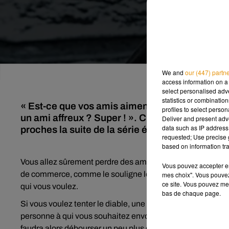
We and
our (447) partn
access information on a 
select personalised ad
statistics or combinatio
« Est-ce que vos amis aiment Game of Thrones 
profiles to select person
un ami affreux ? Super ! ». C'est le mot d'ordre
Deliver and present adv
data such as IP address 
proches la suite de la série événement.
requested; Use precise g
based on information tra
Vous allez sûrement perdre des amis si vous faites ça. Le s
Vous pouvez accepter en 
de commerce, comme le souligne le site The Daily Dot. Pou
mes choix". Vous pouvez
ce site. Vous pouvez met
qui vous voulez.
bas de chaque page.
Si vous voulez tenter le diable, une fois sur le site il suff
personne à qui vous souhaitez envoyer le spoil. Il est même
faudra alors débourser un peu plus de 4€ pour gâcher la sur