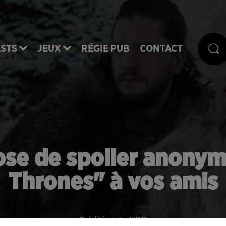
STS
JEUX
RÉGIE PUB
CONTACT
ose de spoiler anon
Thrones" à vos amis
Crédit image:
HBO