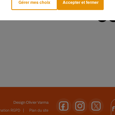
Gérer mes choix
Accepter et fermer
Design
Olivier Varma
rmation RGPD
Plan du site