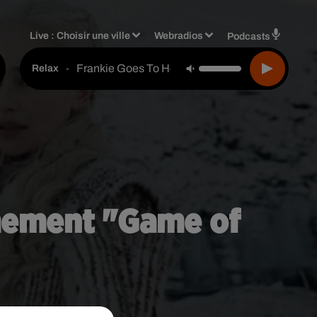
Live :
Choisir une ville
Webradios
Podcasts
Frankie Goes To Hollywood
-
Relax
ymement "Game of