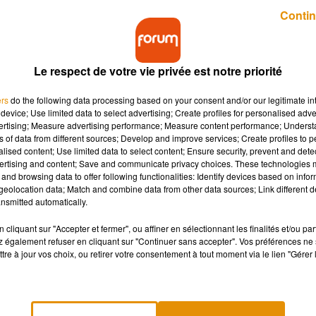
Publié : 11 avril 2019 à 13h00 par virgil bauchaud
Contin
Le respect de votre vie privée est notre priorité
ers
do the following data processing based on your consent and/or our legitimate int
device; Use limited data to select advertising; Create profiles for personalised adver
vertising; Measure advertising performance; Measure content performance; Unders
ns of data from different sources; Develop and improve services; Create profiles to 
mais regardent bien après la diffusion ? Êtes-vous
alised content; Use limited data to select content; Ensure security, prevent and detect
 du site "Spoiled", qui vous propose de révéler à vos
ertising and content; Save and communicate privacy choices. These technologies
and browsing data to offer following functionalities: Identify devices based on infor
eolocation data; Match and combine data from other data sources; Link different de
nsmitted automatically.
ite «
Spoiled
» a décidé de miser sur la vengeance pour son fon
cliquant sur "Accepter et fermer", ou affiner en sélectionnant les finalités et/ou pa
r 0,99 dollars, ce site vous propose de spoiler
Game of Throne
 également refuser en cliquant sur "Continuer sans accepter". Vos préférences ne 
tre à jour vos choix, ou retirer votre consentement à tout moment via le lien "Gérer 
it d’indiquer le nom, numéro de téléphone et adresse mail de la
 possible de choisir quel(s) épisode(s) vous voulez spoiler ! Il
prise à vos proches sur toute la saison.