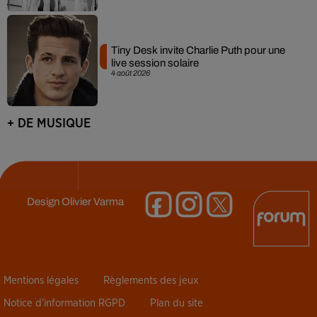
Tiny Desk invite Charlie Puth pour une
live session solaire
4 août 2026
+ DE MUSIQUE
Design
Olivier Varma
Mentions légales
Règlements des jeux
Notice d’information RGPD
Plan du site