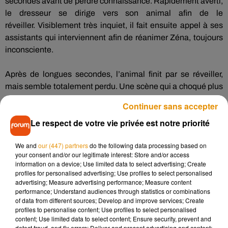
secondes avant de perdre connaissance.
Rapidement averti,
le dresseur se dirige vers son animal afin de le
réveiller.
Visiblement très inquiet, il fait ensuite appel à ses
assistants qui interviennent afin de réanimer
Zéna
, toujours
inconsciente.
Après de longues secondes, l’animal finit par se réveiller,
mais semble totalement perdu.
Une scène qui a choqué plus
d’un spectateur et qui fait aujourd’hui réagir les internautes
Continuer sans accepter
qui pointent du doigt le traitement et la cruauté infligés aux
Le respect de votre vie privée est notre priorité
animaux de cirque…
We and
our (447) partners
do the following data processing based on
your consent and/or our legitimate interest: Store and/or access
information on a device; Use limited data to select advertising; Create
profiles for personalised advertising; Use profiles to select personalised
advertising; Measure advertising performance; Measure content
performance; Understand audiences through statistics or combinations
of data from different sources; Develop and improve services; Create
profiles to personalise content; Use profiles to select personalised
content; Use limited data to select content; Ensure security, prevent and
detect fraud, and fix errors; Deliver and present advertising and content;