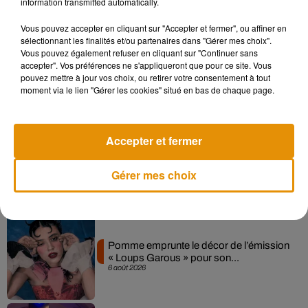
information transmitted automatically.
Musique
Vous pouvez accepter en cliquant sur "Accepter et fermer", ou affiner en
sélectionnant les finalités et/ou partenaires dans "Gérer mes choix".
Vous pouvez également refuser en cliquant sur "Continuer sans
Madonna sort enfin le remix de « Love
accepter". Vos préférences ne s'appliqueront que pour ce site. Vous
Sensation » avec Kylie Minogue
pouvez mettre à jour vos choix, ou retirer votre consentement à tout
7 août 2026
moment via le lien "Gérer les cookies" situé en bas de chaque page.
Accepter et fermer
Angèle et Amélie Lens dévoilent leur
collaboration tant attendue
Gérer mes choix
7 août 2026
Pomme emprunte le décor de l’émission
« Loups Garous » pour son...
6 août 2026