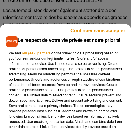
et l’A62 entre Toulouse et Bordeaux de 11h à 17h.
Les automobilistes devront également s’attendre à des
ralentissements voire des bouchons aux abords des grandes
villes, comme Poitiers, Tours, Orléans, et bien sûr Paris.
Continuer sans accepter
La journée de
ce samedi 17 août
s’annonce plus difficile
Le respect de votre vie privée est notre priorité
encore. Dans le sens des départs, Bison Futé voit rouge au
sud, et orange au Nord. Dans le sens des retours, toute la
We and
our (447) partners
do the following data processing based on
France est en rouge, ce qui annonce une circulation très
your consent and/or our legitimate interest: Store and/or access
difficile.
Tous les grands axes devraient être chargés,
information on a device; Use limited data to select advertising; Create
profiles for personalised advertising; Use profiles to select personalised
quelque soit l’heure. Si vous le pouvez, il est conseillé de
advertising; Measure advertising performance; Measure content
prendre la route plutôt
dimanche
, où la journée est classée
performance; Understand audiences through statistics or combinations
verte dans le sens des départs, orange et rouge (en Rhône-
of data from different sources; Develop and improve services; Create
profiles to personalise content; Use profiles to select personalised
Alpes) dans le sens des retours.
content; Use limited data to select content; Ensure security, prevent and
detect fraud, and fix errors; Deliver and present advertising and content;
Toutes les prévisions sont à retrouver, dans le détail, sur
le
Save and communicate privacy choices. These technologies may
site de Bison Futé
.
process personal data such as IP address and browsing data to offer
following functionalities: Identify devices based on information actively
requested; Use precise geolocation data; Match and combine data from
other data sources; Link different devices; Identify devices based on