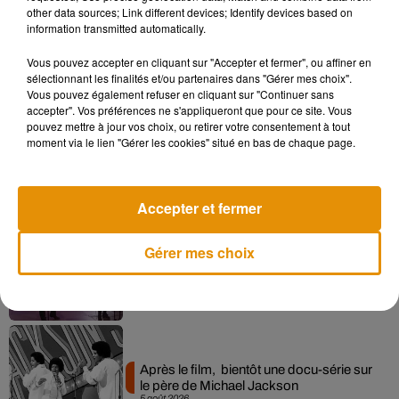
other data sources; Link different devices; Identify devices based on
information transmitted automatically.
Vous pouvez accepter en cliquant sur "Accepter et fermer", ou affiner en
Musique
sélectionnant les finalités et/ou partenaires dans "Gérer mes choix".
Vous pouvez également refuser en cliquant sur "Continuer sans
accepter". Vos préférences ne s'appliqueront que pour ce site. Vous
pouvez mettre à jour vos choix, ou retirer votre consentement à tout
Pomme emprunte le décor de l’émission
moment via le lien "Gérer les cookies" situé en bas de chaque page.
« Loups Garous » pour son...
6 août 2026
Accepter et fermer
Gérer mes choix
La version réécrite de « Beautiful Day »
interprétée lors des...
6 août 2026
Après le film, bientôt une docu-série sur
le père de Michael Jackson
5 août 2026