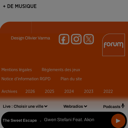
+ DE MUSIQUE
Design
Olivier Varma
Mentions légales
Règlements des jeux
Notice d’information RGPD
Plan du site
Archives
2026
2025
2024
2023
2022
Live :
Choisir une ville
Webradios
Podcasts
Gwen Stefani Feat. Akon
The Sweet Escape
-