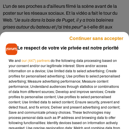
L'un de ses proches a d'ailleurs filmé la scène avant de la
poster sur les réseaux sociaux. Et la vidéo a fait le tour du
Web.
"Je suis dans la baie de Puget, il y a trois baleines
grises autour du bateau et j'ai très peur"
a-t-elle dit aux
policiers. Les internautes ont violemment réagit face à
Continuer sans accepter
l'inutilité de cet appel. La navigatrice s'est expliquée sur les
Le respect de votre vie privée est notre priorité
réseaux sociaux. L'Américaine assure avoir appelé les forces
de l'ordre pour prévenir et accélérer l'arrivée des secours, si
We and
our (447) partners
do the following data processing based on
son embarcation se retournait.
your consent and/or our legitimate interest: Store and/or access
information on a device; Use limited data to select advertising; Create
I am dying �x€x€x€xÂ
profiles for personalised advertising; Use profiles to select personalised
advertising; Measure advertising performance; Measure content
This family called the cops on some whales �xÂ
performance; Understand audiences through statistics or combinations
of data from different sources; Develop and improve services; Create
profiles to personalise content; Use profiles to select personalised
I can't breathe �xÂ
content; Use limited data to select content; Ensure security, prevent and
detect fraud, and fix errors; Deliver and present advertising and content;
Save and communicate privacy choices. These technologies may
RETWEET!
pic.twitter.com/bIpvOAsS4f
process personal data such as IP address and browsing data to offer
following functionalities: Identify devices based on information actively
— StanceGrounded (@_SJPeace_)
8 octobre 2018
requested; Use precise geolocation data; Match and combine data from