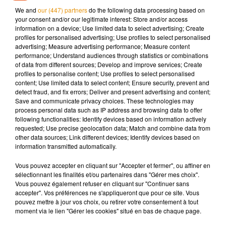
We and
our (447) partners
do the following data processing based on
En parallèle, Médiaschool doit aussi ouvrir deux autres
your consent and/or our legitimate interest: Store and/or access
formations à la rentrée prochaine à Angoulême.
information on a device; Use limited data to select advertising; Create
profiles for personalised advertising; Use profiles to select personalised
advertising; Measure advertising performance; Measure content
performance; Understand audiences through statistics or combinations
of data from different sources; Develop and improve services; Create
Musique
profiles to personalise content; Use profiles to select personalised
content; Use limited data to select content; Ensure security, prevent and
detect fraud, and fix errors; Deliver and present advertising and content;
Save and communicate privacy choices. These technologies may
Après le film, bientôt une docu-série sur
process personal data such as IP address and browsing data to offer
le père de Michael Jackson
following functionalities: Identify devices based on information actively
5 août 2026
requested; Use precise geolocation data; Match and combine data from
other data sources; Link different devices; Identify devices based on
information transmitted automatically.
Vous pouvez accepter en cliquant sur "Accepter et fermer", ou affiner en
sélectionnant les finalités et/ou partenaires dans "Gérer mes choix".
Tiny Desk invite Charlie Puth pour une
Vous pouvez également refuser en cliquant sur "Continuer sans
live session solaire
accepter". Vos préférences ne s'appliqueront que pour ce site. Vous
4 août 2026
pouvez mettre à jour vos choix, ou retirer votre consentement à tout
moment via le lien "Gérer les cookies" situé en bas de chaque page.