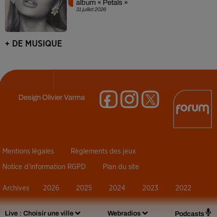
album « Petals »
31 juillet 2026
+ DE MUSIQUE
Design
Olivier Varma
Mentions légales
Règlements des jeux
Notice d’information RGPD
Plan du site
Archives
2026
2025
2024
2023
2022
Live :
Choisir une ville
Webradios
Podcasts