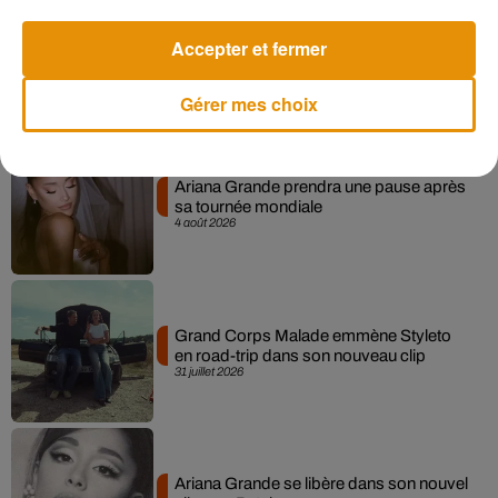
Benjamin Biolay nous emmène en
Accepter et fermer
festival dans son dernier clip
4 août 2026
Gérer mes choix
Ariana Grande prendra une pause après
sa tournée mondiale
4 août 2026
Grand Corps Malade emmène Styleto
en road-trip dans son nouveau clip
31 juillet 2026
Ariana Grande se libère dans son nouvel