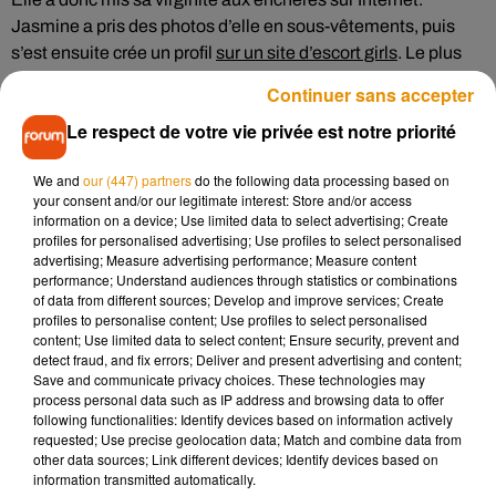
Jasmine a pris des photos d’elle en sous-vêtements, puis
s’est ensuite crée un profil
sur un site d’escort girls
. Le plus
surprenant, c’est que sa famille était au courant dès le début
Continuer sans accepter
de ce projet. La jeune femme a tout dit sur son plan à ses
Le respect de votre vie privée est notre priorité
parents, ses frères et ses sœurs. Ils ont tous validé son choix.
Faire l’amour à une vierge ça se paye cher. Sa virginité a été
We and
our (447) partners
do the following data processing based on
adjugée pour 1,2 millions de dollars. C’est un banquier de
your consent and/or our legitimate interest: Store and/or access
information on a device; Use limited data to select advertising; Create
Wall Street qui a « gagné ». Il était en concurrence avec un
profiles for personalised advertising; Use profiles to select personalised
DJ de Los Angeles, qui avait misé 900 000 dollars.
advertising; Measure advertising performance; Measure content
performance; Understand audiences through statistics or combinations
Jasmine n’a aucun regret. Elle a rencontré son « client ». Il
of data from different sources; Develop and improve services; Create
aurait été un vrai gentleman. D'ailleurs, elle compte le revoir
profiles to personalise content; Use profiles to select personalised
content; Use limited data to select content; Ensure security, prevent and
très bientôt. C’est peut être le début d’une belle histoire
detect fraud, and fix errors; Deliver and present advertising and content;
d’amour.
Save and communicate privacy choices. These technologies may
process personal data such as IP address and browsing data to offer
following functionalities: Identify devices based on information actively
requested; Use precise geolocation data; Match and combine data from
other data sources; Link different devices; Identify devices based on
Musique
information transmitted automatically.