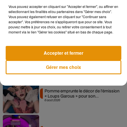
Vous pouvez accepter en cliquant sur "Accepter et fermer", ou affiner en
sélectionnant les finalités et/ou partenaires dans "Gérer mes choix".
Madonna sort enfin le remix de « Love
Vous pouvez également refuser en cliquant sur "Continuer sans
Sensation » avec Kylie Minogue
accepter". Vos préférences ne s'appliqueront que pour ce site. Vous
7 août 2026
pouvez mettre à jour vos choix, ou retirer votre consentement à tout
moment via le lien "Gérer les cookies" situé en bas de chaque page.
Accepter et fermer
Angèle et Amélie Lens dévoilent leur
collaboration tant attendue
7 août 2026
Gérer mes choix
Pomme emprunte le décor de l’émission
« Loups Garous » pour son...
6 août 2026