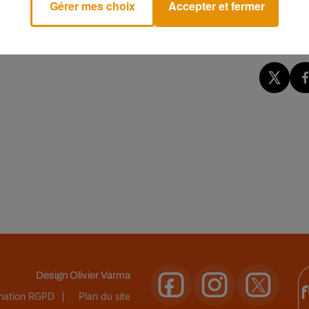
Gérer mes choix
Accepter et fermer
blette, avec son partenaire Alexis Klinka, originaire d’Arles. Ce
.
Design
Olivier Varma
rmation RGPD
Plan du site