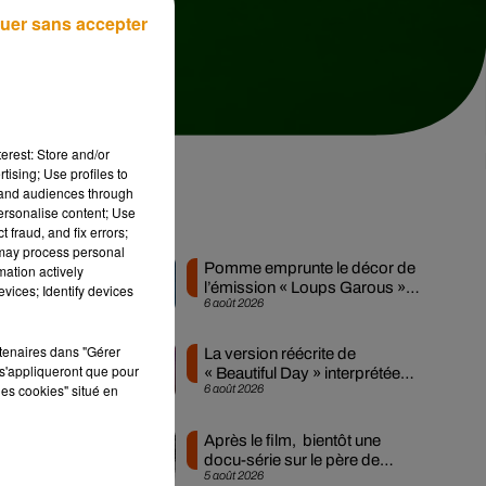
uer sans accepter
erest: Store and/or
tising; Use profiles to
tand audiences through
personalise content; Use
Musique
 fraud, and fix errors;
 may process personal
Pomme emprunte le décor de
mation actively
l’émission « Loups Garous »
vices; Identify devices
6 août 2026
pour son...
rtenaires dans "Gérer
La version réécrite de
s'appliqueront que pour
st
« Beautiful Day » interprétée
les cookies" situé en
6 août 2026
lors des...
le
tée
Après le film, bientôt une
s
docu-série sur le père de
5 août 2026
Michael Jackson