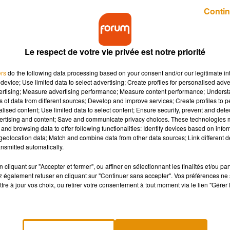
Publié : 17 mai 2019 à 8h49 par Lucie Claussin
Contin
Le respect de votre vie privée est notre priorité
ers
do the following data processing based on your consent and/or our legitimate int
device; Use limited data to select advertising; Create profiles for personalised adver
vertising; Measure advertising performance; Measure content performance; Unders
ns of data from different sources; Develop and improve services; Create profiles to 
aute-Vienne. Et elle a atteint la plus haute place
alised content; Use limited data to select content; Ensure security, prevent and detect
ertising and content; Save and communicate privacy choices. These technologies
and browsing data to offer following functionalities: Identify devices based on infor
eolocation data; Match and combine data from other data sources; Link different de
nsmitted automatically.
 lycée Léonard-Limosin, vient de remporter la médaille d’or par
s’agit de Marion Jude, qui s’entraîne au
Billard club
Legrand de
cliquant sur "Accepter et fermer", ou affiner en sélectionnant les finalités et/ou pa
 également refuser en cliquant sur "Continuer sans accepter". Vos préférences ne 
e année consécutive. L’entraîneur de l’équipe de France junior e
tre à jour vos choix, ou retirer votre consentement à tout moment via le lien "Gérer 
n, coach et formateur dans le même club où s’entraine Marion. El
ise en junior, et elle a participé dans son équipe de club à la mon
ère être sélectionnée en équipe de France pour les championnat