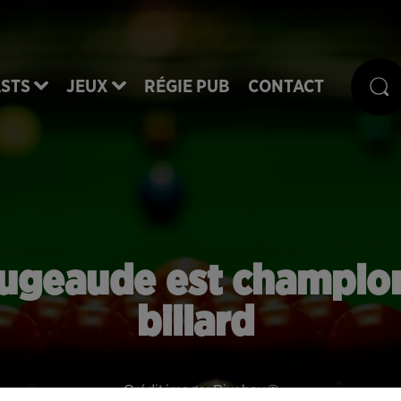
STS
JEUX
RÉGIE PUB
CONTACT
ugeaude est champio
billard
Crédit image:
Pixabay ©