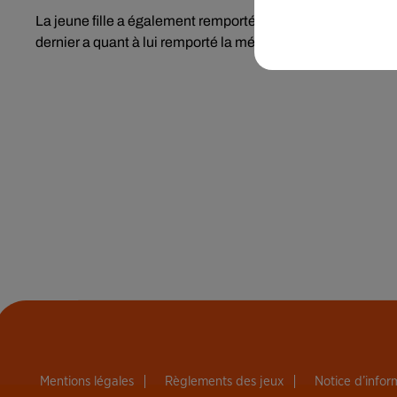
La jeune fille a également remporté la médaille d’or en dou
dernier a quant à lui remporté la médaille d’or en individuel
Mentions légales
Règlements des jeux
Notice d’info