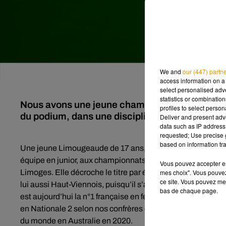
We and
our (447) partn
access information on a 
select personalised ad
statistics or combinatio
Nous avons une jeune championne d'Europe en H
profiles to select person
du podium, dans une discipline surprenante.
Deliver and present adv
data such as IP address 
requested; Use precise g
based on information tra
Une jeune Limougeaude de 17 ans, élève en terminale S au
équipe en junior, aux championnats d’Europe de Billard. Il 
Vous pouvez accepter en 
mes choix". Vous pouvez
Limoges. Elle décroche le titre par équipe pour la deuxièm
ce site. Vous pouvez met
lui aussi Haut-Viennois, puisqu’il s’agit de Clément Goudi
bas de chaque page.
est aujourd’hui la n°1 française en féminines, la n°1 frança
en Nationale 2 selon nos confrères du
Populaire
. Elle esp
du monde en Australie en 2020.