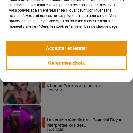
Madonna sort enfin le remix de « Love
sélectionnant les finalités et/ou partenaires dans "Gérer mes choix".
Sensation » avec Kylie Minogue
Vous pouvez également refuser en cliquant sur "Continuer sans
7 août 2026
accepter". Vos préférences ne s'appliqueront que pour ce site. Vous
pouvez mettre à jour vos choix, ou retirer votre consentement à tout
moment via le lien "Gérer les cookies" situé en bas de chaque page.
Angèle et Amélie Lens dévoilent leur
collaboration tant attendue
Accepter et fermer
7 août 2026
Gérer mes choix
Pomme emprunte le décor de l’émission
« Loups Garous » pour son...
6 août 2026
La version réécrite de « Beautiful Day »
interprétée lors des...
6 août 2026