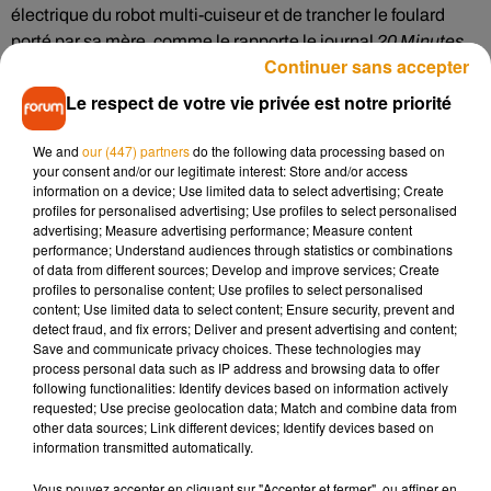
électrique du
robot multi-cuiseur
et de trancher le foulard
porté par sa mère, comme le rapporte le journal
20 Minutes
.
Continuer sans accepter
La marque du robot non précisée
Le respect de votre vie privée est notre priorité
Malgré les gestes de son fils,
les secours ne sont pas
We and
our (447) partners
do the following data processing based on
parvenus à ranimer la victime. Une enquête a été ouverte
your consent and/or our legitimate interest: Store and/or access
pour déterminer les circonstances de cet accident
information on a device; Use limited data to select advertising; Create
domestique. Pour l'heure, la marque du robot n'a pas été
profiles for personalised advertising; Use profiles to select personalised
advertising; Measure advertising performance; Measure content
communiquée aux autorités. Les accidents domestiques
performance; Understand audiences through statistics or combinations
sont la
troisième cause de mortalité en France.
3.000
of data from different sources; Develop and improve services; Create
personnes meurent chaque années étouffées, comme le
profiles to personalise content; Use profiles to select personalised
content; Use limited data to select content; Ensure security, prevent and
rappelle
Le Monde.
detect fraud, and fix errors; Deliver and present advertising and content;
Save and communicate privacy choices. These technologies may
process personal data such as IP address and browsing data to offer
following functionalities: Identify devices based on information actively
requested; Use precise geolocation data; Match and combine data from
Musique
other data sources; Link different devices; Identify devices based on
information transmitted automatically.
Vous pouvez accepter en cliquant sur "Accepter et fermer", ou affiner en