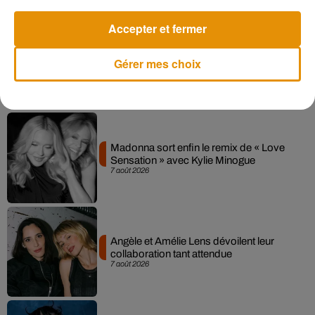
Plus de peur que de mal au final, mais une situation dont
Accepter et fermer
l’issue aurait pu être catastrophique.
Gérer mes choix
Musique
Madonna sort enfin le remix de « Love
Sensation » avec Kylie Minogue
7 août 2026
Angèle et Amélie Lens dévoilent leur
collaboration tant attendue
7 août 2026