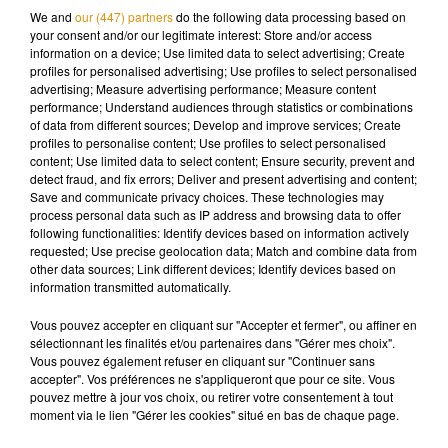
We and
our (447) partners
do the following data processing based on
Elle ne s'est pas rendue compte qu'elle se trouvait très près
your consent and/or our legitimate interest: Store and/or access
information on a device; Use limited data to select advertising; Create
de la bordure du quai et a poussé sans le faire exprès les
profiles for personalised advertising; Use profiles to select personalised
roues de la poussette au-delà.
advertising; Measure advertising performance; Measure content
performance; Understand audiences through statistics or combinations
Au loin, un métro arrive. Le père, n’écoutant que son courage,
of data from different sources; Develop and improve services; Create
se jette à son tour dans le tronçon.
Il ne peut hélas rien faire
profiles to personalise content; Use profiles to select personalised
alors que le wagon s’avance de plus en plus
content; Use limited data to select content; Ensure security, prevent and
detect fraud, and fix errors; Deliver and present advertising and content;
dangereusement d’eux
. Ils ont alors l’idée de se mettre à plat
Save and communicate privacy choices. These technologies may
ventre dans un espace vide sous les rails du train,
process personal data such as IP address and browsing data to offer
following functionalities: Identify devices based on information actively
Quand ils ont vu la rame arriver, ils ont tous les trois été
requested; Use precise geolocation data; Match and combine data from
chanceux de pouvoir se mettre dans un espace vide sous
other data sources; Link different devices; Identify devices based on
information transmitted automatically.
les rails et le train est passé au-dessus d'eux sans
problèmes.
Vous pouvez accepter en cliquant sur "Accepter et fermer", ou affiner en
sélectionnant les finalités et/ou partenaires dans "Gérer mes choix".
Le miracle se produit alors :
les trois s’en sortent
.
Vous pouvez également refuser en cliquant sur "Continuer sans
accepter". Vos préférences ne s'appliqueront que pour ce site. Vous
Étonnamment, aucun d'entre eux n'a été grièvement
pouvez mettre à jour vos choix, ou retirer votre consentement à tout
blessés mais par précaution, ils ont été emmenés à l'hôpital
moment via le lien "Gérer les cookies" situé en bas de chaque page.
pour des examens.