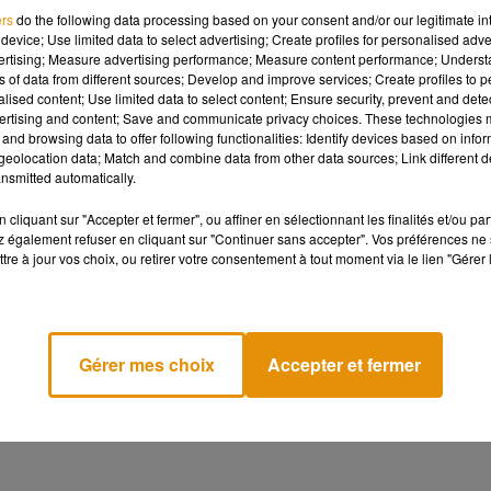
ers
do the following data processing based on your consent and/or our legitimate int
aisselle dans la cuisine, poubelles pleines, papier toilette vi
device; Use limited data to select advertising; Create profiles for personalised adver
 petit monde va finir par manquer de récipient pour manger.
vertising; Measure advertising performance; Measure content performance; Unders
t-elle écrit en partageant plusieurs images.
ns of data from different sources; Develop and improve services; Create profiles to 
alised content; Use limited data to select content; Ensure security, prevent and detect
rez-de-chaussée a été utilisé à 19h04 hier soir. Il n'a pas été
ertising and content; Save and communicate privacy choices. These technologies
ce"
, a ensuite commenté la maman.
and browsing data to offer following functionalities: Identify devices based on infor
eolocation data; Match and combine data from other data sources; Link different de
l the dinners and I am tired of having to do all the cleaning too.
nsmitted automatically.
y are going to run out of spoons and cups and plates.
cliquant sur "Accepter et fermer", ou affiner en sélectionnant les finalités et/ou pa
 également refuser en cliquant sur "Continuer sans accepter". Vos préférences ne 
B
tre à jour vos choix, ou retirer votre consentement à tout moment via le lien "Gérer 
Gérer mes choix
Accepter et fermer
pped doing the laundry too. It’s getting a bit post apocalyptic. T