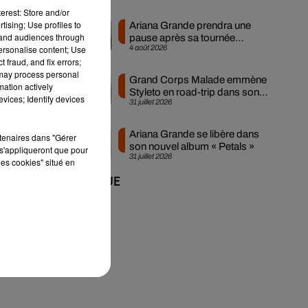
erest: Store and/or
de,
tising; Use profiles to
Ariana Grande prendra une
tand audiences through
pause après sa tournée
personalise content; Use
4 août 2026
mondiale
 fraud, and fix errors;
 may process personal
Grand Corps Malade emmène
mation actively
Styleto en road-trip dans son
vices; Identify devices
31 juillet 2026
nouveau clip
Ariana Grande se libère dans
rtenaires dans "Gérer
son nouvel album « Petals »
s'appliqueront que pour
31 juillet 2026
les cookies" situé en
+ DE MUSIQUE
he