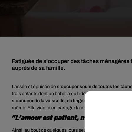
Fatiguée de s'occuper des tâches ménagères to
auprès de sa famille.
Lassée et épuisée de
s'occuper seule de toutes les tâc
trois enfants dont un bébé, a eu l'idée de faire une grèv
s'occuper de la vaisselle, du linge ou encore du ménag
même. Elle vient d'en partager la drôle d'expérience sur l
"L’amour est patient, mais l’amour es
Ainsi, au bout de quelques jours seulement, celle qui se f