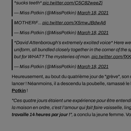
*sucks teeth*
pic.twitter.com/C5C82weeZj
— Miss Potkin (@MissPotkin)
March 18, 2021
MOTHERF...
pic.twitter.com/X5mwJBdwA6
— Miss Potkin (@MissPotkin)
March 18, 2021
*David Attenborough’s extremely excited voice* Here we
uniform, all bundled closely together in the corner of the 
but for WHAT? The mysteries of man.
pic.twitter.com/
— Miss Potkin (@MissPotkin)
March 18, 2021
Heureusement, au bout du quatrième jour de "grève", son mar
lancer ! Néanmoins, il a descendu la poubelle, ramassé le l
Potkin
!
"Ces quatre jours étaient une expérience pour être entend
la maison en ordre, c’est l’amour qui fait faire vaisselle, li
travaille 14 heures par jour !
",
a conclu la jeune femme. Voilà