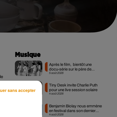
Musique
Après le film, bientôt une
docu-série sur le père de
5 août 2026
Michael Jackson
de
Tiny Desk invite Charlie Puth
i-
uer sans accepter
pour une live session solaire
4 août 2026
Benjamin Biolay nous emmène
en festival dans son dernier
4 août 2026
n
clip