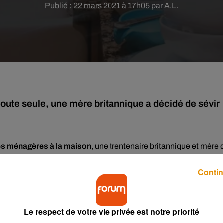
Publié : 22 mars 2021 à 17h05 par A.L.
ute seule, une mère britannique a décidé de sévir
hes ménagères à la maison
, une trentenaire britannique et mère 
e improvisée au sein même de son foyer. Au programme ?
Ne plus
e, mais sans prévenir son compagnon
afin de le faire réagir par lu
Contin
es réseaux sociaux.
t également vraiment fatigué"
Le respect de votre vie privée est notre priorité
ait appeler "Miss Potkin" s'est emparée de son compte Twitter afi