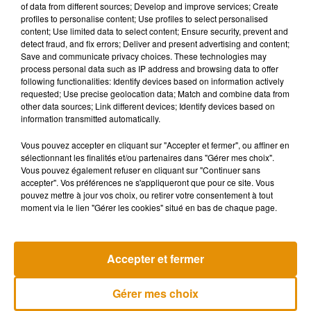
of data from different sources; Develop and improve services; Create
profiles to personalise content; Use profiles to select personalised
content; Use limited data to select content; Ensure security, prevent and
detect fraud, and fix errors; Deliver and present advertising and content;
Save and communicate privacy choices. These technologies may
process personal data such as IP address and browsing data to offer
following functionalities: Identify devices based on information actively
requested; Use precise geolocation data; Match and combine data from
other data sources; Link different devices; Identify devices based on
information transmitted automatically.
Vous pouvez accepter en cliquant sur "Accepter et fermer", ou affiner en
sélectionnant les finalités et/ou partenaires dans "Gérer mes choix".
Vous pouvez également refuser en cliquant sur "Continuer sans
accepter". Vos préférences ne s'appliqueront que pour ce site. Vous
pouvez mettre à jour vos choix, ou retirer votre consentement à tout
moment via le lien "Gérer les cookies" situé en bas de chaque page.
Musique
Accepter et fermer
Gérer mes choix
Madonna sort enfin le remix de « Love
Sensation » avec Kylie Minogue