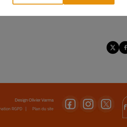
a pollution lumineuse. Enfin, bien évidemment, le ciel doit être
Design
Olivier Varma
rmation RGPD
Plan du site