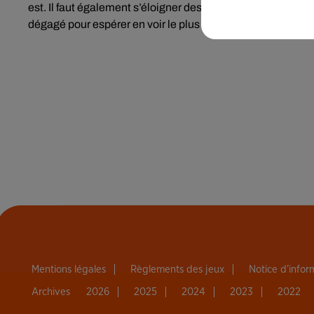
est. Il faut également s’éloigner des grandes villes, et de l
dégagé pour espérer en voir le plus possible.
Mentions légales
Règlements des jeux
Notice d’info
Archives
2026
2025
2024
2023
2022