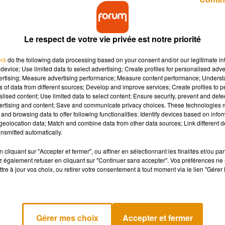
Le respect de votre vie privée est notre priorité
ers
do the following data processing based on your consent and/or our legitimate int
device; Use limited data to select advertising; Create profiles for personalised adver
vertising; Measure advertising performance; Measure content performance; Unders
u mardi 13 août : une pluie d'étoiles filantes, celles
ns of data from different sources; Develop and improve services; Create profiles to 
France, y compris en Centre-Val de Loire, Pays de la
alised content; Use limited data to select content; Ensure security, prevent and detect
 Nouvelle-Aquitaine.
ertising and content; Save and communicate privacy choices. These technologies
and browsing data to offer following functionalities: Identify devices based on infor
eolocation data; Match and combine data from other data sources; Link different de
nsmitted automatically.
 les plus nombreuses, pour l’année 2019. Car en effet, chaque
o plutôt clémente, la voie lactée est particulièrement visible à
cliquant sur "Accepter et fermer", ou affiner en sélectionnant les finalités et/ou pa
 également refuser en cliquant sur "Continuer sans accepter". Vos préférences ne 
tronomie
, «
ces étoiles filantes sont en réalité des poussières
tre à jour vos choix, ou retirer votre consentement à tout moment via le lien "Gérer 
toire de la Terre du 17 juillet au 24 août.
»
iter et Saturne. La première est une grosse étoile qui ne scintil
ué à proximité de la constellation Sagittaire.
Gérer mes choix
Accepter et fermer
alloir attendre la nuit tombée, puis regarder dans la direction nor