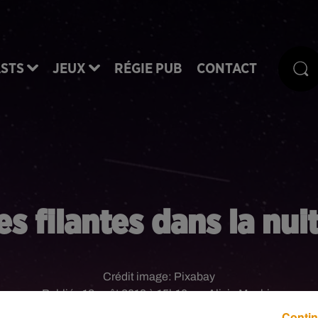
STS
JEUX
RÉGIE PUB
CONTACT
es filantes dans la nui
Crédit image:
Pixabay
Publié : 12 août 2019 à 15h10 par Alicia Mechin
Contin