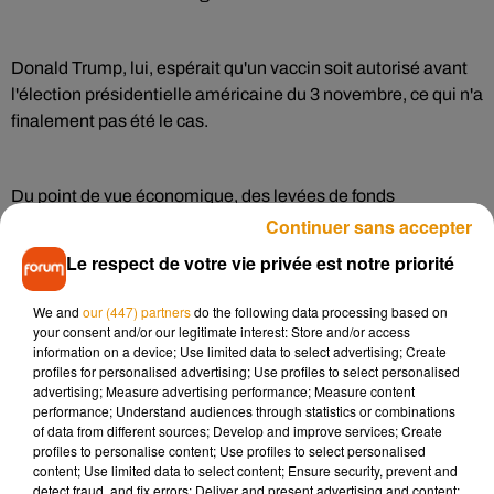
Donald Trump, lui, espérait qu'un vaccin soit autorisé avant
l'élection présidentielle américaine du 3 novembre, ce qui n'a
finalement pas été le cas.
Du point de vue économique, des levées de fonds
internationales ont été lancées par les Etats et de grosses
Continuer sans accepter
fondations, et des accords de pré-réservation ont été passés
Le respect de votre vie privée est notre priorité
avec les principaux laboratoires. Cela permet aux
entreprises de mettre en place le processus industriel de
We and
our (447) partners
do the following data processing based on
fabrication de leur vaccin en même temps qu'elles travaillent
your consent and/or our legitimate interest: Store and/or access
information on a device; Use limited data to select advertising; Create
à son élaboration, deux étapes d'habitude distinctes.
profiles for personalised advertising; Use profiles to select personalised
advertising; Measure advertising performance; Measure content
performance; Understand audiences through statistics or combinations
"Ce qui est différent avec les vaccins contre le Covid-19,
of data from different sources; Develop and improve services; Create
profiles to personalise content; Use profiles to select personalised
c'est que les délais de développement et d'approbation
content; Use limited data to select content; Ensure security, prevent and
potentielle sont bien plus rapides à cause de l'urgence de
detect fraud, and fix errors; Deliver and present advertising and content;