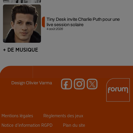
Tiny Desk invite Charlie Puth pour une
live session solaire
4 août 2026
+ DE MUSIQUE
Design
Olivier Varma
Mentions légales
Règlements des jeux
Notice d’information RGPD
Plan du site