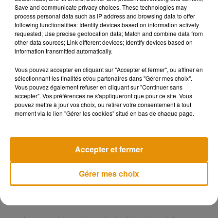
santé publique", explique l'Agence européenne du
Save and communicate privacy choices. These technologies may
process personal data such as IP address and browsing data to offer
médicament (EMA) sur son site internet.
following functionalities: Identify devices based on information actively
requested; Use precise geolocation data; Match and combine data from
other data sources; Link different devices; Identify devices based on
information transmitted automatically.
- Vitesse contre sécurité ?
Vous pouvez accepter en cliquant sur "Accepter et fermer", ou affiner en
sélectionnant les finalités et/ou partenaires dans "Gérer mes choix".
"Les exigences de sécurité pour les vaccins contre le Covid-
Vous pouvez également refuser en cliquant sur "Continuer sans
accepter". Vos préférences ne s'appliqueront que pour ce site. Vous
19 sont les mêmes que pour les autres et ne seront pas
pouvez mettre à jour vos choix, ou retirer votre consentement à tout
abaissées en raison de la pandémie", assure l'EMA.
moment via le lien "Gérer les cookies" situé en bas de chaque page.
"Tout le monde souhaite qu'un vaccin soit disponible dans de
Accepter et fermer
bonnes conditions le plus vite possible, mais on ne doit pas
confondre vitesse et précipitation: il faut se donner le temps
Gérer mes choix
d'une analyse complète, rigoureuse et transparente", a
déclaré à l'AFP l'immunologiste Alain Fischer.