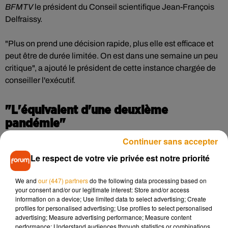
BFMTV
le président du Conseil scientifique Jean-François
Delfraissy.
"Plus on prend une décision rapide, plus elle est efficace et
peut être de durée limitée. On est dans une semaine un peu
critique", a ajouté le président de cette instance chargée de
conseiller l'exécutif.
"L'équivalent d'une deuxième
pandémie"
Continuer sans accepter
Car sur le plan sanitaire, la circulation des variants, qui doit
Le respect de votre vie privée est notre priorité
être mesurée plus finement après une nouvelle enquête
"flash", programmée mardi et mercredi, "change
We and
our (447) partners
do the following data processing based on
complètement la donne", ajoute le médecin. Atteignant déjà
your consent and/or our legitimate interest: Store and/or access
des niveaux de 7 à 9% des cas dans certaines régions, ils
information on a device; Use limited data to select advertising; Create
entraînent "l'équivalent d'une deuxième pandémie", selon
profiles for personalised advertising; Use profiles to select personalised
advertising; Measure advertising performance; Measure content
lui.
performance; Understand audiences through statistics or combinations