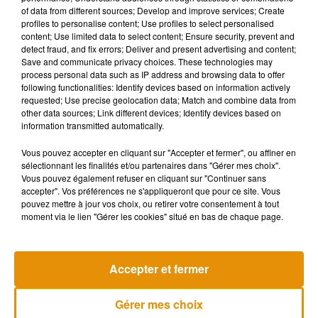
of data from different sources; Develop and improve services; Create
Côté gouvernement, le ministre de la Santé Olivier Véran a
profiles to personalise content; Use profiles to select personalised
content; Use limited data to select content; Ensure security, prevent and
dit attendre "d'être fixé sur les effets du couvre-feu"
detect fraud, and fix errors; Deliver and present advertising and content;
généralisé. "On le sera la semaine prochaine", précise-t-il au
Save and communicate privacy choices. These technologies may
Journal du Dimanche
. "Si ça ne baisse pas et si les variants
process personal data such as IP address and browsing data to offer
following functionalities: Identify devices based on information actively
[du Covid-19] commencent à se diffuser partout", le
requested; Use precise geolocation data; Match and combine data from
gouvernement "prendra des mesures supplémentaires",
other data sources; Link different devices; Identify devices based on
prévient-il. "Et cela s'appelle le confinement."
information transmitted automatically.
Vous pouvez accepter en cliquant sur "Accepter et fermer", ou affiner en
sélectionnant les finalités et/ou partenaires dans "Gérer mes choix".
Vous pouvez également refuser en cliquant sur "Continuer sans
(Avec AFP)
accepter". Vos préférences ne s'appliqueront que pour ce site. Vous
pouvez mettre à jour vos choix, ou retirer votre consentement à tout
moment via le lien "Gérer les cookies" situé en bas de chaque page.
Musique
Accepter et fermer
Gérer mes choix
Madonna sort enfin le remix de « Love