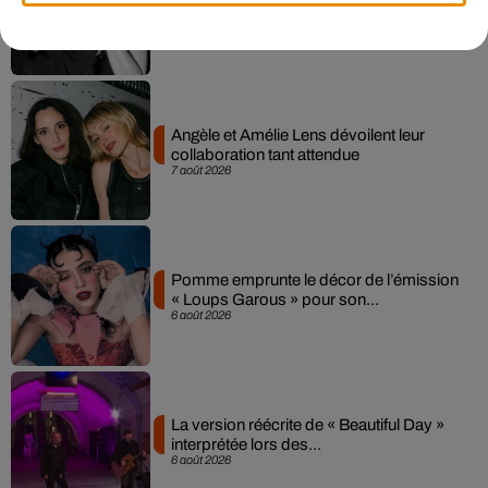
Sensation » avec Kylie Minogue
7 août 2026
Angèle et Amélie Lens dévoilent leur
collaboration tant attendue
7 août 2026
Pomme emprunte le décor de l’émission
« Loups Garous » pour son...
6 août 2026
La version réécrite de « Beautiful Day »
interprétée lors des...
6 août 2026