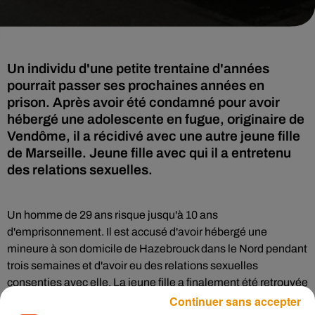
Un individu d'une petite trentaine d'années
pourrait passer ses prochaines années en
prison. Après avoir été condamné pour avoir
hébergé une adolescente en fugue, originaire de
Vendôme, il a récidivé avec une autre jeune fille
de Marseille. Jeune fille avec qui il a entretenu
des relations sexuelles.
Un homme de 29 ans risque jusqu'à 10 ans
d'emprisonnement. Il est accusé d'avoir hébergé une
mineure à son domicile de Hazebrouck dans le Nord pendant
trois semaines et d'avoir eu des relations sexuelles
consenties avec elle. La jeune fille a finalement été retrouvée
Continuer sans accepter
lors d'une perquisition et remise à sa famille. Selon
la