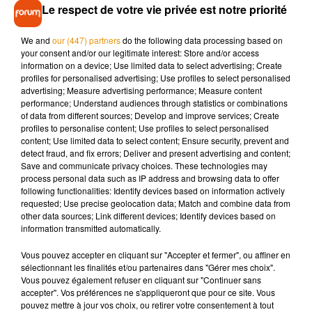
Nouvelle République
, le suspect aurait déjà agi de la sorte
Le respect de votre vie privée est notre priorité
par le passé en hébergeant une autre mineure en fugue,
originaire de Vendôme. A l'époque, il avait assuré ne pas
We and
our (447) partners
do the following data processing based on
avoir eu de rapport sexuel avec elle et avait écopé d'un
your consent and/or our legitimate interest: Store and/or access
information on a device; Use limited data to select advertising; Create
travail d'intérêt général et de dommages et intérêt à verser à
profiles for personalised advertising; Use profiles to select personalised
la partie civile.
advertising; Measure advertising performance; Measure content
performance; Understand audiences through statistics or combinations
of data from different sources; Develop and improve services; Create
profiles to personalise content; Use profiles to select personalised
content; Use limited data to select content; Ensure security, prevent and
Musique
detect fraud, and fix errors; Deliver and present advertising and content;
Save and communicate privacy choices. These technologies may
process personal data such as IP address and browsing data to offer
following functionalities: Identify devices based on information actively
requested; Use precise geolocation data; Match and combine data from
Pomme emprunte le décor de l’émission
other data sources; Link different devices; Identify devices based on
« Loups Garous » pour son...
6 août 2026
information transmitted automatically.
Vous pouvez accepter en cliquant sur "Accepter et fermer", ou affiner en
sélectionnant les finalités et/ou partenaires dans "Gérer mes choix".
Vous pouvez également refuser en cliquant sur "Continuer sans
accepter". Vos préférences ne s'appliqueront que pour ce site. Vous
La version réécrite de « Beautiful Day »
pouvez mettre à jour vos choix, ou retirer votre consentement à tout
interprétée lors des...