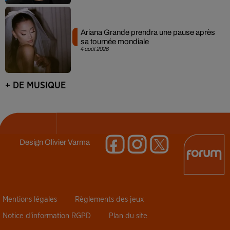
Ariana Grande prendra une pause après
sa tournée mondiale
4 août 2026
+ DE MUSIQUE
Design
Olivier Varma
Mentions légales
Règlements des jeux
Notice d’information RGPD
Plan du site