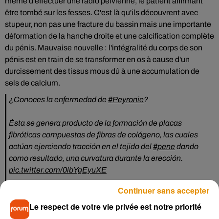
même d'effectuer une radio pelvienne, le patient affirmant
être tombé sur les fesses. C'est là qu'ils découvrent avec
stupeur, non pas une fracture du bassin mais une importante
déformation de la hanche droite et une calcification complète
du pénis. Mauvaise nouvelle : l'intégralité du corps de son
pénis est en train de se transformer en os à cause d'un
durcissement des tissus mous dû à une accumulation de
sels de calcium.
¿Conoces la enfermedad de
#Peyronie
?
Ésta se genera producto de la formación de placas
fibróticas compuestas de fibras de colágeno, las cuales
actúan ejerciendo tracción en el tejido del
#pene
dando
como resultado, una curvatura durante la erección.
pic.twitter.com/0lbYgEyuXE
— Servicio de Urología Policlínico de Turmero
Continuer sans accepter
(@ServUrologico)
July 11, 2019
Le respect de votre vie privée est notre priorité
L'homme quitte l'hôpital contre l'avis