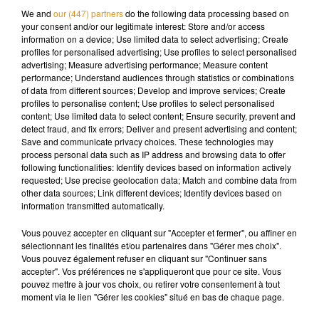
des médecins
We and
our (447) partners
do the following data processing based on
your consent and/or our legitimate interest: Store and/or access
information on a device; Use limited data to select advertising; Create
Ce symptôme hors du commun est dû à une forme très rare
profiles for personalised advertising; Use profiles to select personalised
de la maladie de La Peyronie, qui n'avait alors pas encore été
advertising; Measure advertising performance; Measure content
décelée chez le patient.
"Une simple radiographie aux
performance; Understand audiences through statistics or combinations
of data from different sources; Develop and improve services; Create
rayons X a montré une ossification pénienne de la totalité du
profiles to personalise content; Use profiles to select personalised
corps du pénis qui pourrait être secondaire à la maladie de
content; Use limited data to select content; Ensure security, prevent and
La Peyronie"
, explique, de son côté, la revue
Urology Case
detect fraud, and fix errors; Deliver and present advertising and content;
Save and communicate privacy choices. These technologies may
Reports
dans un article à paraître en septembre. Dans sa
process personal data such as IP address and browsing data to offer
forme la plus courante, cette maladie s'apparente à une
following functionalities: Identify devices based on information actively
fibrose touchant la verge des hommes. Celle-ci se déforme
requested; Use precise geolocation data; Match and combine data from
other data sources; Link different devices; Identify devices based on
alors, et l'homme souffre de douleurs érectiles. Selon
information transmitted automatically.
l'Association française d'urologie (AFU), la maladie de
Lapeyronie touche entre 3,4 et 9 % de la population homme
Vous pouvez accepter en cliquant sur "Accepter et fermer", ou affiner en
sélectionnant les finalités et/ou partenaires dans "Gérer mes choix".
adulte, la plupart du temps âgée entre 45 et 65 ans. Si cette
Vous pouvez également refuser en cliquant sur "Continuer sans
maladie n'a aucun traitement curatif, plusieurs traitements
accepter". Vos préférences ne s'appliqueront que pour ce site. Vous
ont toutefois été testés afin de tenter de diminuer la douleur
pouvez mettre à jour vos choix, ou retirer votre consentement à tout
moment via le lien "Gérer les cookies" situé en bas de chaque page.
ou encore la déformation du membre. Néanmoins, l'
hôpital
en charge du patient n'a pas pu procéder à des examens plus