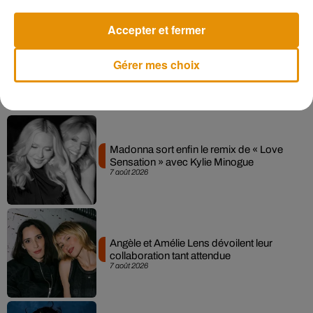
approfondis, ce dernier ayant décidé de quitter les lieux
Accepter et fermer
contre l'avis des médecins.
Gérer mes choix
Musique
Madonna sort enfin le remix de « Love
Sensation » avec Kylie Minogue
7 août 2026
Angèle et Amélie Lens dévoilent leur
collaboration tant attendue
7 août 2026