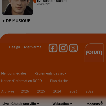
live session solaire
4 août 2026
+ DE MUSIQUE
Design
Olivier Varma
Mentions légales
Règlements des jeux
Notice d’information RGPD
Plan du site
Archives
2026
2025
2024
2023
2022
Live :
Choisir une ville
Webradios
Podcasts